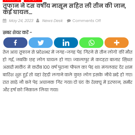
तूफान ने दस वर्षीय मासूम सहित ली तीन की जान,
कई घायल….
Posted
Author
on
May 24, 2023
News Desk
Comments Off
on
तूफान
ख़बर शेयर करें -
ने
दस
वर्षीय
तेज़ आय तूफान से प्रदेशभर में जगह-जगह पेड़ गिरने से तीन लोगों की मौत
मासूम
हो गई, जबकि छह लोग घायल हो गए। ज्वालापुर में कटहरा बाजार सि्थत
सहित
अंसारी मार्केट में करीब 100 वर्ष पुराना पीपल का पेड़ था। मंगलवार देर शाम
ली
बारिश शुरू हुई तो यहां रेहड़ी लगाने वाले कुछ लोग इसके नीचे खड़े हो गए।
तीन
रात साढ़े नौ बजे पेड़ अचानक गिर गया। दो घंट के रेस्क्यू में इरफान, समीर
की
जान,
और हर्ष को निकाल लिया गया।
कई
घायल….