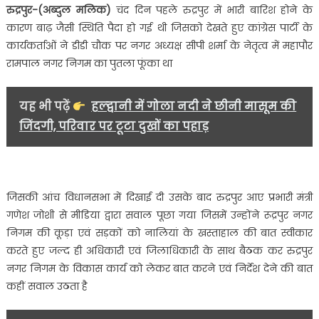
रुद्रपुर-(अब्दुल मलिक)
चंद दिन पहले रुद्रपुर में भारी बारिश होने के
लेकर
कारण बाढ़ जैसी स्थिति पैदा हो गई थी जिसको देखते हुए कांग्रेस पार्टी के
नगर
कार्यकर्ताओं ने डीडी चौक पर नगर अध्यक्ष सीपी शर्मा के नेतृत्व में महापौर
निगम
रामपाल नगर निगम का पुतला फूंका था
का
खस्ताहाल,
अधिकारियों
यह भी पढ़ें
हल्द्वानी में गोला नदी ने छीनी मासूम की
के
जिंदगी, परिवार पर टूटा दुखों का पहाड़
कामकाज
पर
उठे
रहे
हैं
जिसकी आंच विधानसभा में दिखाई दी उसके बाद रुद्रपुर आए प्रभारी मंत्री
सवाल….
गणेश जोशी से मीडिया द्वारा सवाल पूछा गया जिसमें उन्होंने रूद्रपुर नगर
निगम की कूड़ा एवं सड़कों को नालियां के खस्ताहाल की बात स्वीकार
करते हुए जल्द ही अधिकारी एवं जिलाधिकारी के साथ बैठक कर रुद्रपुर
नगर निगम के विकास कार्य को लेकर बात करने एवं निर्देश देने की बात
कहीं सवाल उठता है