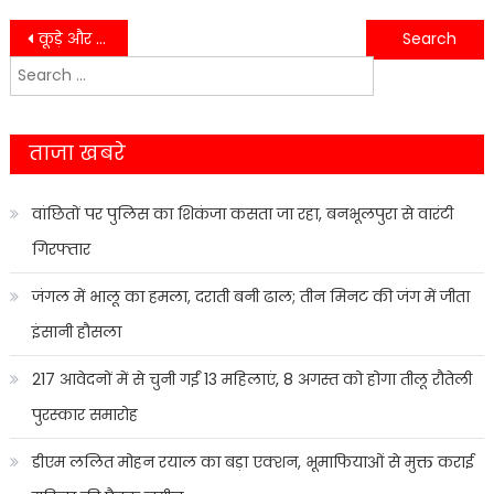
Post
कूड़े और सड़कों को लेकर नगर निगम का खस्ताहाल,आला अधिकारियों के कामकाज पर उठे रहे हैं सवाल….
तेज़ी से अपना कार्य करते हुए पुलिस ने चीला शक्ति नहर से बरामद किया अंकिता का शव…
Search
navigation
for:
ताजा खबरे
वांछितों पर पुलिस का शिकंजा कसता जा रहा, बनभूलपुरा से वारंटी
गिरफ्तार
जंगल में भालू का हमला, दराती बनी ढाल; तीन मिनट की जंग में जीता
इंसानी हौसला
217 आवेदनों में से चुनी गईं 13 महिलाएं, 8 अगस्त को होगा तीलू रौतेली
पुरस्कार समारोह
डीएम ललित मोहन रयाल का बड़ा एक्शन, भूमाफियाओं से मुक्त कराई