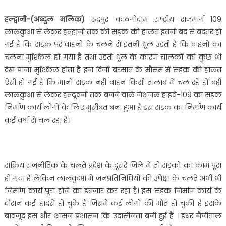
तक
की
हल्द्वानी-(अब्दुल मलिक)
रूद्रपुर काठगोदाम राष्ट्रीय राजमार्ग 109
सड़क
लालकुआं से लेकर हल्द्वानी तक की सड़क की हालत इतनी बद से बदतर हो
की
गई है कि सड़क पर वाहनों के चलने से इतनी धूल उड़ती है कि वाहनों का
हालत
चलना मुश्किल हो गया है तथा उड़ती धूल के कारण चालकों को कुछ भी
हो
देख पाना मुश्किल होता है इन दिनों बरसात के मौसम में सड़क की हालत
गई
ऐसी हो गई है कि मानों सड़क नहीं वाहन किसी तालाब में चल रहे हों वही
बद
से
लालकुआं से लेकर हल्दूवनी तक बनने वाले नेशनल हाइवे-109 का सड़क
बदतर,वाहनों
निर्माण कार्य लोगों के लिए मुसीबत बना हुआ है इस सड़क का निर्माण कार्य
का
कई वर्षा से चल रहा है।
चलना
हुआ
मुश्किल….
सक्रिय राजनीतिक के चलते प्रदेश के दूसरे जिले में तो सड़कों का काम पूरा
हो गया है लेकिन लालकुआ में जनप्रतिनिधियों की उपेक्षा के चलते अभी भी
निर्माण कार्य पूरा होने का इंतजार कर रहा है। इस सड़क निर्माण कार्य के
दौरान कई हादसे हो चुके है जिसमें कई लोगो की मौत हो चुकी है इसके
बावजूद इस और शासन प्रशासन कि उदासीनता बनी हुई है । इधर नैनीताल