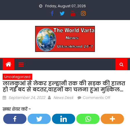
Skip
Friday, August 07, 2026
to
content
Uncategorized
लालकुआं से लेकर हल्द्वानी तक की सड़क की हालत
हो गई बद से बदतर,वाहनों का चलना हुआ मुश्किल….
Posted
Author
on
September 24, 2022
News Desk
Comments Off
on
लालकुआं
ख़बर शेयर करें -
से
लेकर
हल्द्वानी