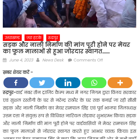
उत्तराखण्ड
ज़रा हटके
रुद्रपुर
सड़क और नाली निर्माण की मांग पूरी होने पर मेयर
का फूल मालाओं से हुआ जोरदार स्वागत……..
Posted
Author
on
June 4, 2023
News Desk
Comments Off
on
सड़क
ख़बर शेयर करें -
और
नाली
निर्माण
रूद्रपुर-
वार्ड नंबर तीन ट्रांजिट कैम्प मध्य में नगर निगम द्वारा विजय सरकार
की
एवं सुशल रस्तौगी के घर से नरेन्द्र राठौर के घर तक बनाई जा रही सीसी
मांग
सड़क और नाली निर्माण का मेयर रामपाल सिंह एवं पूर्व भाजपा ज़िलाध्यक्ष
पूरी
उत्तम दत्ता ने संयुक्त रूप से विधिवत नारियल तोड़कर शुभारम्भ किया। सड़क
होने
और नाली निर्माण की मांग पूरी होने पर वार्डवासियों ने मेयर रामपाल सिंह
पर
मेयर
का फूल मालाओं से जोरदार स्वागत करते हुए आभार व्यक्त किया। इस
का
अवसर पर मेयर रामपाल सिंह ने कहा कि नगर निगम की ओर से सभी वार्डों