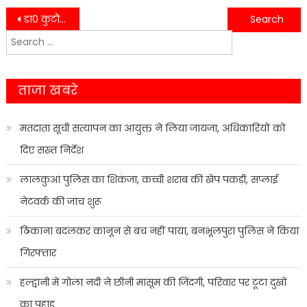
Post
डा0 कुटौला को उज्जवल भविष्य की कामना कर दी गई। भाव-भीनी विदाई……
उत्तराखंड के बेरोज़गार युवाओं के लिए अच्छी खबर,रिक्त पड़े पदों पर आई भर्ती की विज्ञप्ति जारी……
Search
navigation
for:
ताजा खबरे
मतदाता सूची सत्यापन का आयुक्त ने लिया जायजा, अधिकारियों को
दिए सख्त निर्देश
लालकुआं पुलिस का शिकंजा, कच्ची शराब की खेप पकड़ी, सप्लाई
नेटवर्क की जांच शुरू
ठिकाना बदलकर कानून से बच नहीं पाया, बनभूलपुरा पुलिस ने किया
गिरफ्तार
हल्द्वानी में गोला नदी ने छीनी मासूम की जिंदगी, परिवार पर टूटा दुखों
का पहाड़