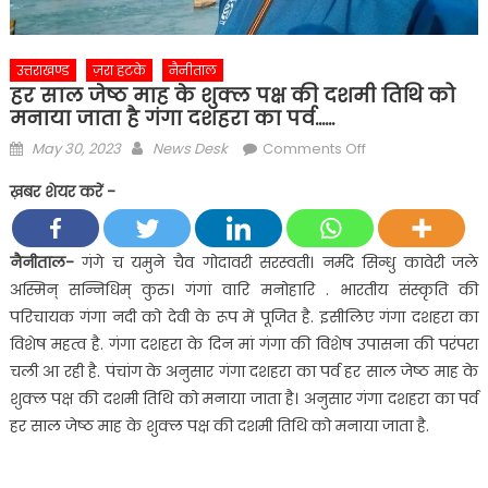
उत्तराखण्ड
ज़रा हटके
नैनीताल
हर साल जेष्ठ माह के शुक्ल पक्ष की दशमी तिथि को
मनाया जाता है गंगा दशहरा का पर्व……
Posted
Author
on
May 30, 2023
News Desk
Comments Off
on
हर
ख़बर शेयर करें -
साल
जेष्ठ
माह
नैनीताल-
गंगे च यमुने चैव गोदावरी सरस्वती। नर्मदे सिन्धु कावेरी जले
के
अस्मिन् सन्निधिम् कुरु। गंगां वारि मनोहारि . भारतीय संस्कृति की
शुक्ल
परिचायक गंगा नदी को देवी के रूप में पूजित है. इसीलिए गंगा दशहरा का
पक्ष
विशेष महत्व है. गंगा दशहरा के दिन मां गंगा की विशेष उपासना की परंपरा
की
चली आ रही है. पंचांग के अनुसार गंगा दशहरा का पर्व हर साल जेष्ठ माह के
दशमी
तिथि
शुक्ल पक्ष की दशमी तिथि को मनाया जाता है। अनुसार गंगा दशहरा का पर्व
को
हर साल जेष्ठ माह के शुक्ल पक्ष की दशमी तिथि को मनाया जाता है.
मनाया
जाता