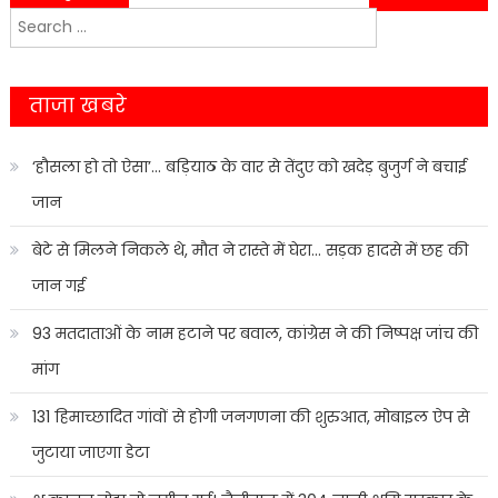
Search
navigation
for:
ताजा खबरे
‘हौसला हो तो ऐसा’… बड़ियाठ के वार से तेंदुए को खदेड़ बुजुर्ग ने बचाई
जान
बेटे से मिलने निकले थे, मौत ने रास्ते में घेरा… सड़क हादसे में छह की
जान गई
93 मतदाताओं के नाम हटाने पर बवाल, कांग्रेस ने की निष्पक्ष जांच की
मांग
131 हिमाच्छादित गांवों से होगी जनगणना की शुरुआत, मोबाइल ऐप से
जुटाया जाएगा डेटा