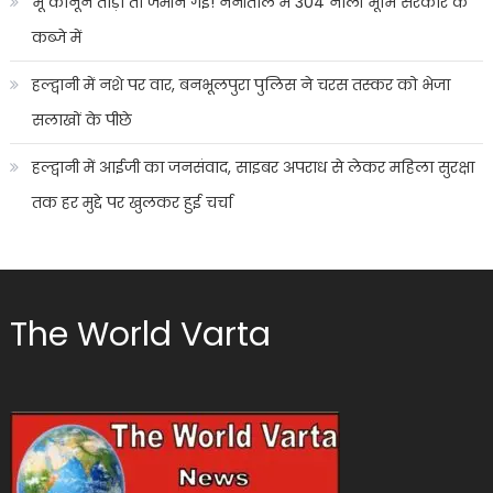
भू कानून तोड़ा तो जमीन गई! नैनीताल में 304 नाली भूमि सरकार के
कब्जे में
हल्द्वानी में नशे पर वार, बनभूलपुरा पुलिस ने चरस तस्कर को भेजा
सलाखों के पीछे
हल्द्वानी में आईजी का जनसंवाद, साइबर अपराध से लेकर महिला सुरक्षा
तक हर मुद्दे पर खुलकर हुई चर्चा
The World Varta