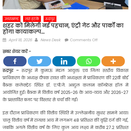
उत्तराखण्ड
ज़रा हटके
रुद्रपुर
शहर को मिलेगी नई पहचान, एंट्री गेट और पार्कों का
होगा कायाकल्प….
Posted
Author
on
April 18, 2026
News Desk
Comments Off
on
शहर
ख़बर शेयर करें -
को
मिलेगी
नई
रुद्रपुर –
रुद्रपुर में कुमाऊं मंडल आयुक्त एवं जिला स्तरीय विकास
पहचान,
प्राधिकरण के अध्यक्ष दीपक रावत की अध्यक्षता में प्राधिकरण की 22वीं बोर्ड
एंट्री
बैठक कलेक्ट्रेट स्थित डॉ. ए.पी.जे. अब्दुल कलाम कॉन्फ्रेंस हॉल में
गेट
आयोजित हुई। बैठक में वित्तीय वर्ष 2025-26 के आय-व्यय और 2026-27
और
के प्रस्तावित बजट पर विस्तार से चर्चा की गई।
पार्कों
का
इस दौरान प्राधिकरण की वित्तीय स्थिति में उल्लेखनीय सुधार सामने आया।
होगा
चालू वित्तीय वर्ष में राजस्व आय में लगभग 48 प्रतिशत की वृद्धि दर्ज की गई,
कायाकल्प….
जबकि अगले वित्तीय वर्ष के लिए कुल आय लक्ष्य में करीब 27.2 प्रतिशत