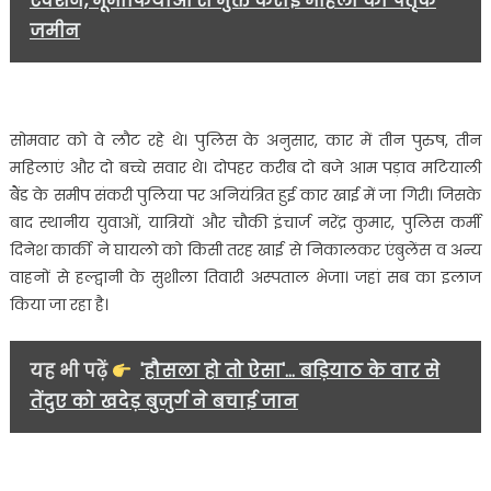
एक्शन, भूमाफियाओं से मुक्त कराई महिला की पैतृक
मौत,
जमीन
सात
घायल…..
सोमवार को वे लौट रहे थे। पुलिस के अनुसार, कार में तीन पुरुष, तीन
महिलाएं और दो बच्चे सवार थे। दोपहर करीब दो बजे आम पड़ाव मटियाली
बैंड के समीप संकरी पुलिया पर अनियंत्रित हुई कार खाई में जा गिरी। जिसके
बाद स्थानीय युवाओं, यात्रियों और चौकी इंचार्ज नरेंद्र कुमार, पुलिस कर्मी
दिनेश कार्की ने घायलो को किसी तरह खाई से निकालकर एंबुलेंस व अन्य
वाहनों से हल्द्वानी के सुशीला तिवारी अस्पताल भेजा। जहां सब का इलाज
किया जा रहा है।
यह भी पढ़ें
'हौसला हो तो ऐसा'... बड़ियाठ के वार से
तेंदुए को खदेड़ बुजुर्ग ने बचाई जान