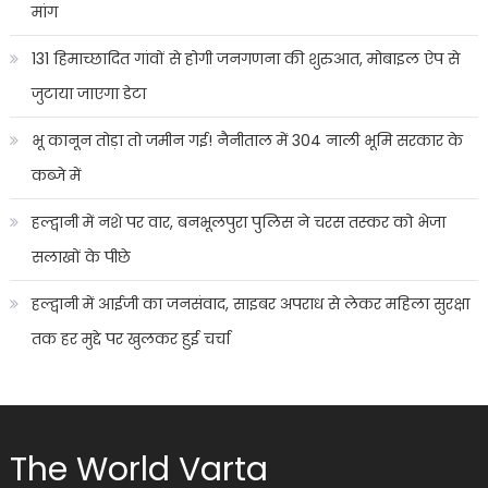
मांग
131 हिमाच्छादित गांवों से होगी जनगणना की शुरुआत, मोबाइल ऐप से
जुटाया जाएगा डेटा
भू कानून तोड़ा तो जमीन गई! नैनीताल में 304 नाली भूमि सरकार के
कब्जे में
हल्द्वानी में नशे पर वार, बनभूलपुरा पुलिस ने चरस तस्कर को भेजा
सलाखों के पीछे
हल्द्वानी में आईजी का जनसंवाद, साइबर अपराध से लेकर महिला सुरक्षा
तक हर मुद्दे पर खुलकर हुई चर्चा
The World Varta