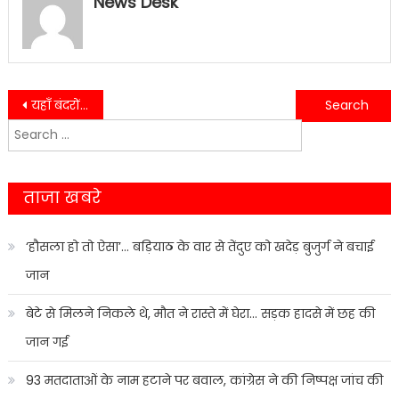
News Desk
Post
यहाँ बंदरों को जहर देकर मारने वालो को उधमसिंहनगर पुलिस ने किया गिरफ्तार……..
डिजिटल मोड को लगातार बढ़ा रही नैनीताल पुलिस, हल्द्वानी पुलिस हो रही डिजिटल………
Search
navigation
for:
ताजा खबरे
‘हौसला हो तो ऐसा’… बड़ियाठ के वार से तेंदुए को खदेड़ बुजुर्ग ने बचाई
जान
बेटे से मिलने निकले थे, मौत ने रास्ते में घेरा… सड़क हादसे में छह की
जान गई
93 मतदाताओं के नाम हटाने पर बवाल, कांग्रेस ने की निष्पक्ष जांच की