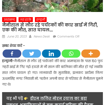
उत्तराखण्ड
ज़रा हटके
हल्द्वानी
नैनीताल से लौट रहे पर्यटकों की कार खाई में गिरी,
एक की मौत, सात घायल…..
Posted
Author
on
June 20, 2023
News Desk
Comments Off
on
नैनीताल
ख़बर शेयर करें -
से
लौट
रहे
हल्द्वानी-
नैनीताल से लौट रहे पर्यटकों की कार आमपड़ाव के पास 150 फुट
पर्यटकों
गहरी खाई में गिर गई। हादसे में नौ साल की बालिका की मौत हो गई जबकि
की
सात लोग घायल हो गए। जानकारी के मुताबिक, झनकट खटीमा जिला
कार
ऊधमसिंह नगर निवासी मो. परवेज अपनी कार से परिवार से नैनीताल घूमने
खाई
गए थे।
में
गिरी,
एक
यह भी पढ़ें
डीएम ललित मोहन रयाल का बड़ा
की