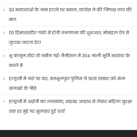
93 मतदाताओं के नाम हटाने पर बवाल, कांग्रेस ने की निष्पक्ष जांच की
मांग
131 हिमाच्छादित गांवों से होगी जनगणना की शुरुआत, मोबाइल ऐप से
जुटाया जाएगा डेटा
भू कानून तोड़ा तो जमीन गई! नैनीताल में 304 नाली भूमि सरकार के
कब्जे में
हल्द्वानी में नशे पर वार, बनभूलपुरा पुलिस ने चरस तस्कर को भेजा
सलाखों के पीछे
हल्द्वानी में आईजी का जनसंवाद, साइबर अपराध से लेकर महिला सुरक्षा
तक हर मुद्दे पर खुलकर हुई चर्चा