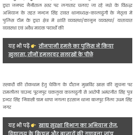
अवैध
द्वारा जनपद नैनीताल स्तर पर लगातार चलाए जा रहे नशे के विरुद्ध
कच्ची
अभियान के तहत नन्दन सिंह रावत थानाध्यक्ष-कालाढूंगी के नेतृत्व में
शराब
पुलिस टीम के द्वारा क्षेत्र में शांति व्यवस्था/कानून व्यवस्था/ यातायात
तस्कर
व्यवस्था एवं अवैध मादक पदार्थों की
को
किया
गिरफ्तार…..
यह भी पढ़ें
तीनपानी हमले का पुलिस ने किया
खुलासा, तीनों हमलावर सलाखों के पीछे
तस्करी की रोकथाम हेतु चेकिंग के दौरान मुखविर खास की सूचना पर
रामलीला ग्राउन्ड पूरनपुर चकलुवा कालाढूगी से आरोपी अमंरजीत सिंह पुत्र
इन्दर सिंह निवासी ग्राम थापा नगला हरसान थाना बाजपुर जिला उधम सिंह
नगर
यह भी पढ़ें
खाद्य सुरक्षा विभाग का अभियान तेज,
विद्यालय के किचन और बाजारों की गुणवत्ता जांच