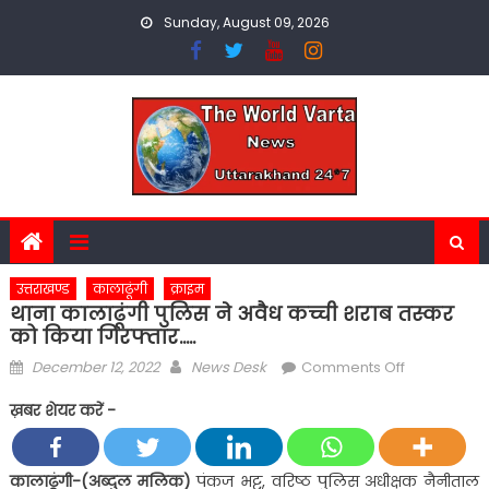
Skip
Sunday, August 09, 2026
to
content
उत्तराखण्ड
कालाढूंगी
क्राइम
थाना कालाढूंगी पुलिस ने अवैध कच्ची शराब तस्कर
को किया गिरफ्तार…..
Posted
Author
on
December 12, 2022
News Desk
Comments Off
on
थाना
ख़बर शेयर करें -
कालाढूंगी
पुलिस
ने
कालाढूंगी-(अब्दुल मलिक)
पंकज भट्ट, वरिष्ठ पुलिस अधीक्षक नैनीताल