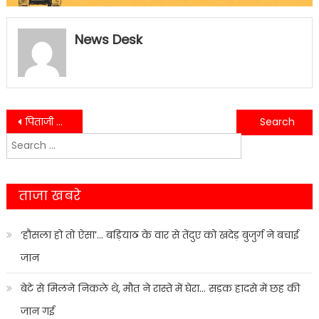
News Desk
Post
पिताजी की पुण्यतिथि पर कालाढूंगी में आयोजित किया नेत्र जांच और उपचार शिविर…..
कॉमिक किरदारों के अनूठे मेले कोमीक कोन का किया गया शैक्षणिक भ्रमण….
Search
navigation
for:
ताजा खबरे
‘हौसला हो तो ऐसा’… बड़ियाठ के वार से तेंदुए को खदेड़ बुजुर्ग ने बचाई
जान
बेटे से मिलने निकले थे, मौत ने रास्ते में घेरा… सड़क हादसे में छह की
जान गई