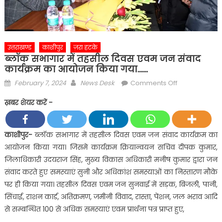
उत्तराखण्ड
काशीपुर
ज़रा हटके
ब्लॉक सभागार में तहसील दिवस एवम जन संवाद
कार्यक्रम का आयोजन किया गया…….
Posted
Author
on
February 7, 2024
News Desk
Comments Off
on
ब्लॉक
ख़बर शेयर करें -
सभागार
में
तहसील
काशीपुर-
ब्लॉक सभागार में तहसील दिवस एवम जन संवाद कार्यक्रम का
दिवस
आयोजन किया गया। जिसमे कार्यक्रम क्रियान्वयन सचिव दीपक कुमार,
एवम
जिलाधिकारी उदयराज सिंह, मुख्य विकास अधिकारी मनीष कुमार द्वारा जन
जन
संवाद करते हुए समस्याएं सुनी और अधिकांश समस्याओं का निस्तारण मौके
संवाद
पर ही किया गया। तहसील दिवस एवम जन सुनवाई में सड़क, बिजली, पानी,
कार्यक्रम
का
सिंचाई, राशन कार्ड, अतिक्रमण, जमीनी विवाद, रास्ता, पेंशन, जल भराव आदि
आयोजन
से सम्बन्धित 100 से अधिक समस्याएं एवम प्रार्थना पत्र प्राप्त हुए,
किया