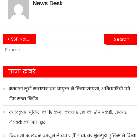
News Desk
Post
SSP Nainital महोदय के ऑपरेशन फोर्स के तहत लालकुआं पुलिस ने 16.87 ग्राम स्मैक के साथ 02 तस्करों को किया गिरफ्तार……..
समान नागरिक संहिता विधेयक पेश किये जाने पर रामपाल सिंह ने हर्ष व्यक्त करते हुए पुष्कर सिंह धामी का आभार व्यक्त किया…..
Search
navigation
for:
ताजा खबरे
मतदाता सूची सत्यापन का आयुक्त ने लिया जायजा, अधिकारियों को
दिए सख्त निर्देश
लालकुआं पुलिस का शिकंजा, कच्ची शराब की खेप पकड़ी, सप्लाई
नेटवर्क की जांच शुरू
ठिकाना बदलकर कानून से बच नहीं पाया, बनभूलपुरा पुलिस ने किया