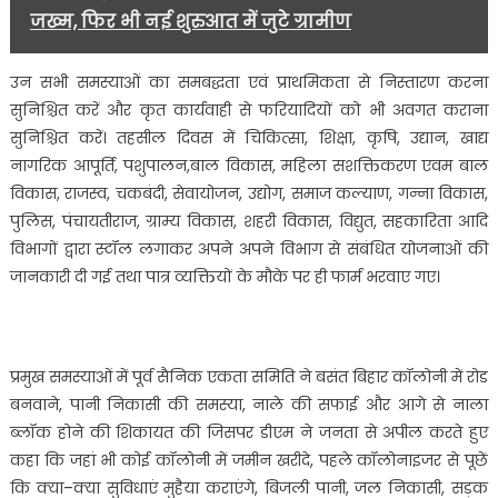
जख्म, फिर भी नई शुरुआत में जुटे ग्रामीण
उन सभी समस्याओं का समबद्धता एवं प्राथमिकता से निस्तारण करना
सुनिश्चित करें और कृत कार्यवाही से फरियादियों को भी अवगत कराना
सुनिश्चित करें। तहसील दिवस में चिकित्सा, शिक्षा, कृषि, उद्यान, खाद्य
नागरिक आपूर्ति, पशुपालन,बाल विकास, महिला सशक्तिकरण एवम बाल
विकास, राजस्व, चकबंदी, सेवायोजन, उद्योग, समाज कल्याण, गन्ना विकास,
पुलिस, पंचायतीराज, ग्राम्य विकास, शहरी विकास, विद्युत, सहकारिता आदि
विभागों द्वारा स्टॉल लगाकर अपने अपने विभाग से संबंधित योजनाओं की
जानकारी दी गई तथा पात्र व्यक्तियों के मौके पर ही फार्म भरवाए गए।
प्रमुख समस्याओं में पूर्व सैनिक एकता समिति ने बसंत बिहार कॉलोनी में रोड
बनवाने, पानी निकासी की समस्या, नाले की सफाई और आगे से नाला
ब्लॉक होने की शिकायत की जिसपर डीएम ने जनता से अपील करते हुए
कहा कि जहां भी कोई कॉलोनी में जमीन खरीदे, पहले कॉलोनाइजर से पूछें
कि क्या–क्या सुविधाएं मुहैया कराएंगे, बिजली पानी, जल निकासी, सड़क