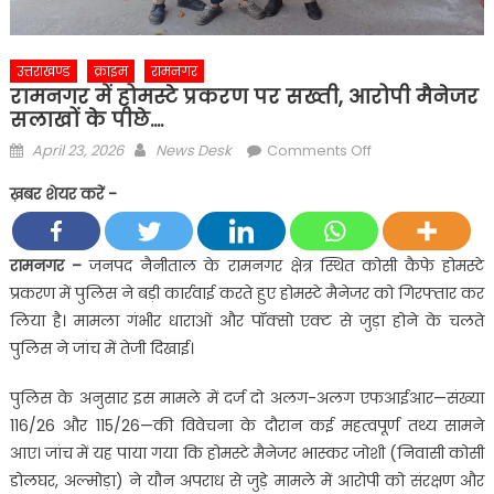
उत्तराखण्ड
क्राइम
रामनगर
रामनगर में होमस्टे प्रकरण पर सख्ती, आरोपी मैनेजर
सलाखों के पीछे….
Posted
Author
on
April 23, 2026
News Desk
Comments Off
on
रामनगर
ख़बर शेयर करें -
में
होमस्टे
प्रकरण
रामनगर
–
जनपद नैनीताल के रामनगर क्षेत्र स्थित कोसी कैफे होमस्टे
पर
प्रकरण में पुलिस ने बड़ी कार्रवाई करते हुए होमस्टे मैनेजर को गिरफ्तार कर
सख्ती,
लिया है। मामला गंभीर धाराओं और पॉक्सो एक्ट से जुड़ा होने के चलते
आरोपी
पुलिस ने जांच में तेजी दिखाई।
मैनेजर
सलाखों
पुलिस के अनुसार इस मामले में दर्ज दो अलग-अलग एफआईआर—संख्या
के
116/26 और 115/26—की विवेचना के दौरान कई महत्वपूर्ण तथ्य सामने
पीछे….
आए। जांच में यह पाया गया कि होमस्टे मैनेजर भास्कर जोशी (निवासी कोसी
डोलघर, अल्मोड़ा) ने यौन अपराध से जुड़े मामले में आरोपी को संरक्षण और