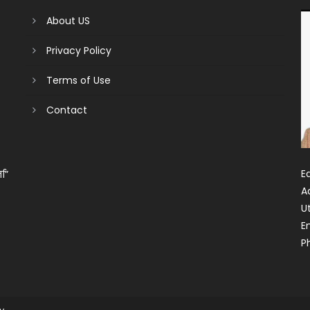
About US
Privacy Policy
Terms of Use
Contact
Ed
ता”
A
U
E
P