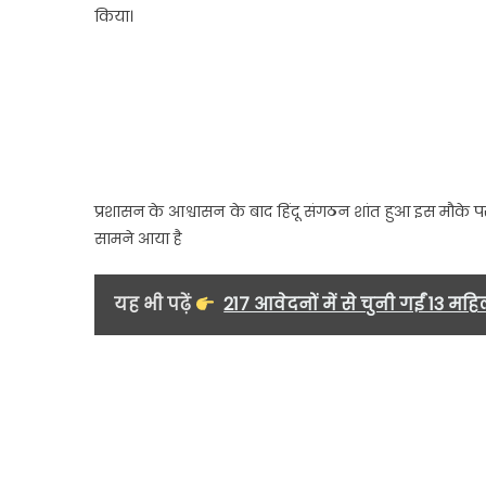
किया।
हा
7
के
न
न
में
गो
के
प्रशासन के आश्वासन के बाद हिंदू संगठन शांत हुआ इस मौके प
हत
सामने आया है
क
म
अ
यह भी पढ़ें
217 आवेदनों में से चुनी गईं 13 म
…