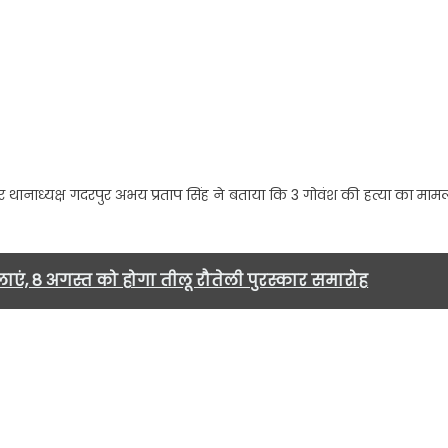
ईवे
4
िकट
दी
वंश
र थानाध्यक्ष गदरपुर अभय प्रताप सिंह ने बताया कि 3 गोवंश की हत्या का माम
्या
े
िले
वशेष
हिलाएं, 8 अगस्त को होगा तीलू रौतेली पुरस्कार समारोह