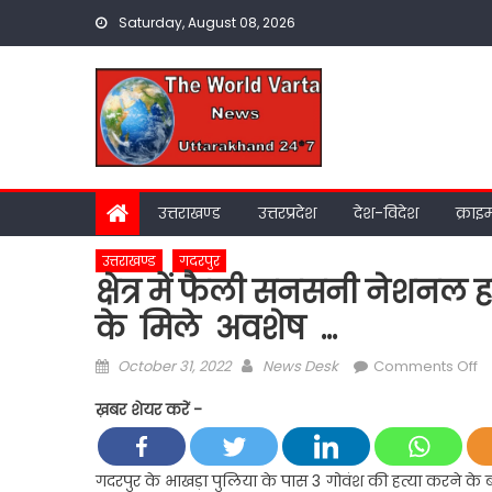
Skip
Saturday, August 08, 2026
to
content
उत्तराखण्ड
उत्तरप्रदेश
देश-विदेश
क्राइ
उत्तराखण्ड
गदरपुर
क्षेत्र में फैली सनसनी नेशनल ह
के मिले अवशेष …
Posted
Author
o
October 31, 2022
News Desk
Comments Off
on
क्षेत
ख़बर शेयर करें -
में
फ
स
गदरपुर के भाखड़ा पुलिया के पास 3 गोवंश की हत्या करने के बा
न