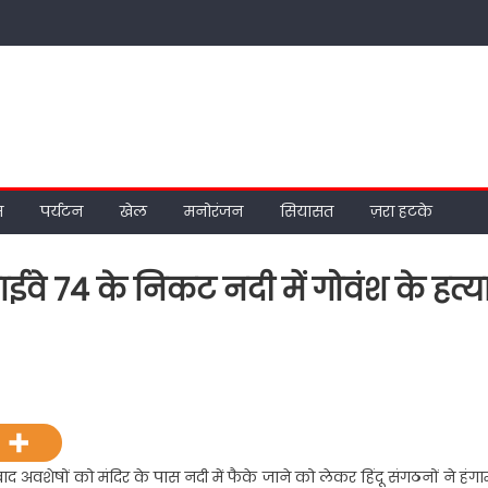
म
पर्यटन
खेल
मनोरंजन
सियासत
ज़रा हटके
ाईवे 74 के निकट नदी में गोवंश के हत्य
n
्र
ैली
नसनी
द अवशेषों को मंदिर के पास नदी में फैके जाने को लेकर हिंदू संगठनों ने हंगा
ेशनल