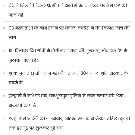
बेटे से मिलने निकले थे, मौत ने रास्ते में घेरा… सड़क हादसे में छह की
जान गई
93 मतदाताओं के नाम हटाने पर बवाल, कांग्रेस ने की निष्पक्ष जांच की
मांग
131 हिमाच्छादित गांवों से होगी जनगणना की शुरुआत, मोबाइल ऐप से
जुटाया जाएगा डेटा
भू कानून तोड़ा तो जमीन गई! नैनीताल में 304 नाली भूमि सरकार के
कब्जे में
हल्द्वानी में नशे पर वार, बनभूलपुरा पुलिस ने चरस तस्कर को भेजा
सलाखों के पीछे
हल्द्वानी में आईजी का जनसंवाद, साइबर अपराध से लेकर महिला सुरक्षा
तक हर मुद्दे पर खुलकर हुई चर्चा