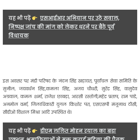
यह भी पढ़ें
एसआईआर अभियान पर उठे सवाल,
निष्पक्ष जांच की मांग को लेकर धरने पर बैठे पूर्व
विधायक
इस अवसर पर मंडी परिषद के नंदन सिंह खड़ायत, पूर्वांचल सेवा समिति के
सुनील, जयवर्धन सिंह,कमला सिंह, अजय चौधरी, सुरेंद्र सिंह, वासुदेव
अग्रवाल, कमल शर्मा, राजेश छाबड़ा, आरसी रस्तोगी,महेंद्र प्रताप, राम पांडे,
अनमोल वर्मा, जिलाधिकारी युगल किशोर पंत, एसएसपी मंजूनाथ टीसी,
सीडीओ विशाल मिश्रा आदि उपस्थित थे।
यह भी पढ़ें
डीएम ललित मोहन रयाल का बड़ा
एक्शन, भूमाफियाओं से मुक्त कराई महिला की पैतृक