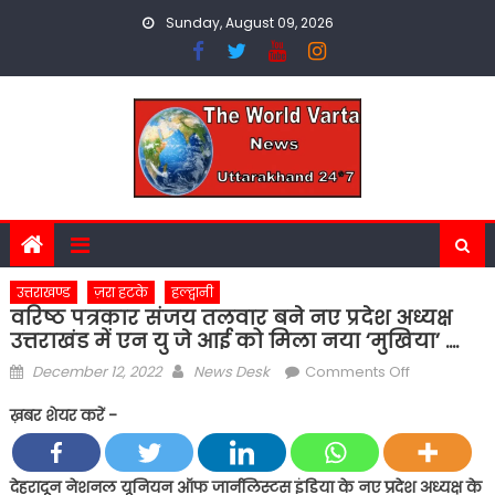
Skip
Sunday, August 09, 2026
to
content
उत्तराखण्ड
ज़रा हटके
हल्द्वानी
वरिष्ठ पत्रकार संजय तलवार बने नए प्रदेश अध्यक्ष
उत्तराखंड में एन यु जे आई को मिला नया ‘मुखिया’ ….
Posted
Author
on
December 12, 2022
News Desk
Comments Off
on
वरिष्ठ
ख़बर शेयर करें -
पत्रकार
संजय
तलवार
देहरादून नेशनल यूनियन ऑफ जार्नलिस्टस इंडिया के नए प्रदेश अध्यक्ष के