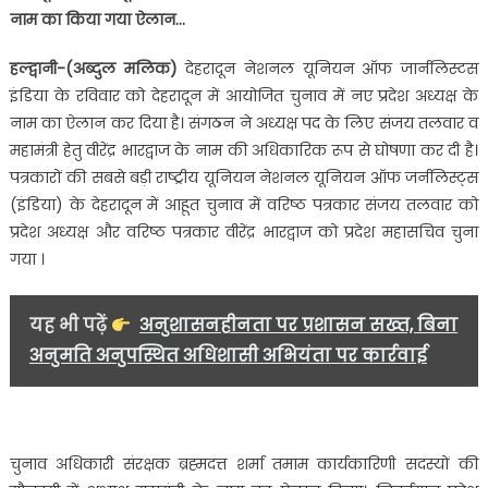
बने
नाम का किया गया ऐलान…
नए
प्रदेश
हल्द्वानी-(अब्दुल मलिक)
देहरादून नेशनल यूनियन ऑफ जार्नलिस्टस
अध्यक्ष
इंडिया के रविवार को देहरादून में आयोजित चुनाव में नए प्रदेश अध्यक्ष के
उत्तराखंड
नाम का ऐलान कर दिया है। संगठन ने अध्यक्ष पद के लिए संजय तलवार व
में
महामंत्री हेतु वीरेंद्र भारद्वाज के नाम की अधिकारिक रूप से घोषणा कर दी है।
एन
पत्रकारों की सबसे बड़ी राष्ट्रीय यूनियन नेशनल यूनियन ऑफ जर्नलिस्ट्स
यु
जे
(इंडिया) के देहरादून में आहूत चुनाव में वरिष्ठ पत्रकार संजय तलवार को
आई
प्रदेश अध्यक्ष और वरिष्ठ पत्रकार वीरेंद्र भारद्वाज को प्रदेश महासचिव चुना
को
गया ।
मिला
नया
यह भी पढ़ें
अनुशासनहीनता पर प्रशासन सख्त, बिना
‘मुखिया’
….
अनुमति अनुपस्थित अधिशासी अभियंता पर कार्रवाई
चुनाव अधिकारी संरक्षक ब्रह्मदत्त शर्मा तमाम कार्यकारिणी सदस्यों की