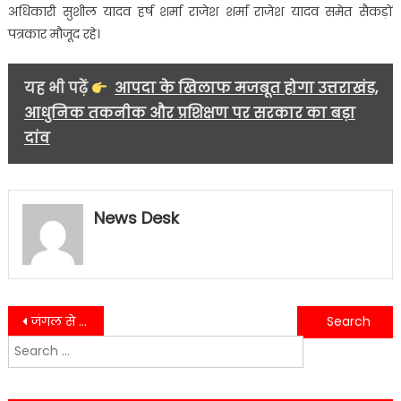
अधिकारी सुशील यादव हर्ष शर्मा राजेश शर्मा राजेश यादव समेत सैकड़ों
पत्रकार मौजूद रहे।
यह भी पढ़ें
आपदा के खिलाफ मजबूत होगा उत्तराखंड,
आधुनिक तकनीक और प्रशिक्षण पर सरकार का बड़ा
दांव
News Desk
Post
जंगल से लकड़ी चोरी रोकने के लिए वन विभाग ने खोदी नाली….
वन विभाग की टीम ने पकड़ा जंगली मांस,5 किलो जंगली मांस सहित एक तराजू बरामद….
Search
navigation
for: