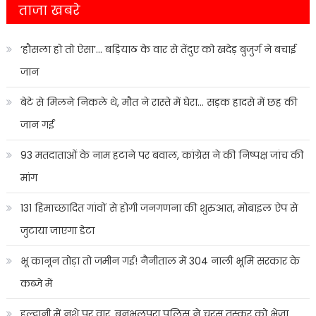
ताजा खबरे
‘हौसला हो तो ऐसा’… बड़ियाठ के वार से तेंदुए को खदेड़ बुजुर्ग ने बचाई
जान
बेटे से मिलने निकले थे, मौत ने रास्ते में घेरा… सड़क हादसे में छह की
जान गई
93 मतदाताओं के नाम हटाने पर बवाल, कांग्रेस ने की निष्पक्ष जांच की
मांग
131 हिमाच्छादित गांवों से होगी जनगणना की शुरुआत, मोबाइल ऐप से
जुटाया जाएगा डेटा
भू कानून तोड़ा तो जमीन गई! नैनीताल में 304 नाली भूमि सरकार के
कब्जे में
हल्द्वानी में नशे पर वार, बनभूलपुरा पुलिस ने चरस तस्कर को भेजा