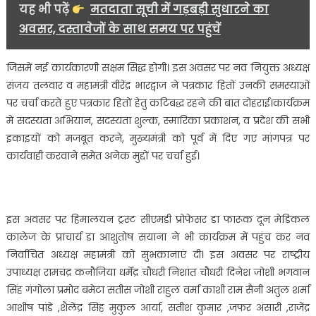
यह भी पढ़ें
मतदाता सूची में गड़बड़ी सुधारने का
अवसर, दस्तावेजों के साथ समय पर पहुंचें
जिसमें नई कार्यकारणी सक्षम सिद्ध होगी। इस अवसर पर नव नियुक्त अध्यक्ष
संजय तलवार व महामंत्री वीरेंद्र भारद्वाज ने पत्रकार हितों उनकी समस्याओं
पर चर्चा करते हुए पत्रकार हितों हेतु कटिबद्ध रहने की बात दोहराई।कार्यक्रम
में सदस्यता अभियान, सदस्यता शुल्क, स्मारिका प्रकाशन, व प्रदेश की सभी
इकाइयों को मजबूत करने, मुख्यमंत्री को पूर्व में दिए गए मांगपत्र पर
कार्यवाही करवाने समेत अनेक मुद्दों पर चर्चा हुई।
इस अवसर पर हिमालयन ट्रस्ट सीएमडी प्रोफेसर डा फारूक दून मेडिकल
कालेज के प्राचार्य डा आशुतोष सयाना ने भी कार्यक्रम में पहुंच कर नव
निर्वाचित अध्यक्ष महामंत्री को सुभकानाएं दी। इस अवसर पर राष्ट्रीय
उपाध्यक्ष रामचंद्र कनौजिया धर्मेंद्र चौधरी निशांत चौधरी दिनेश जोशी भगवान
सिंह गंगोला प्रमोद बमेटा सतीस जोशी राहुल वर्मा काशी राम सैनी अतुल शर्मा
आशीष पांडे ,शैलेंद्र सिंह मुकुल आर्या, सतीश कुमार ,जफर अंसारी ,राजेंद्र