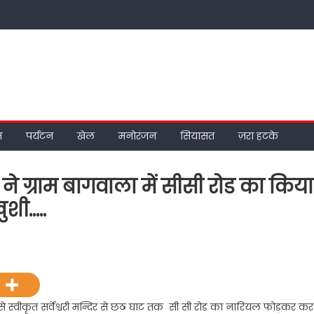
म
पर्यटन
खेल
मनोरंजन
सियासत
ज़रा हटके
ने ग्राम बागवाला में सीसी रोड का किया
ुशी…..
on
रुद्रपुर
के
विधायक
शिव
ि से स्वीकृत सर्वेश्वरी मन्दिर से छठ घाट तक सी सी रोड का नारियल फोड़कर कर
अरोरा