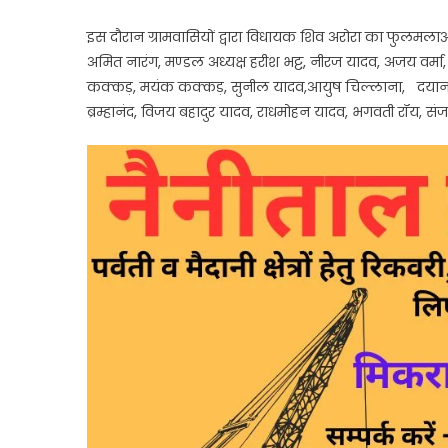
इस दौरान ग्रामवासियों द्वारा विधायक शिव अरोरा का फुलमलाओ
अमित नारंग, मण्डल अध्यक्ष हरीश भट्ट, नीरज यादव, अजय वर्मा, 
कक्कड़, मयंक कक्कड़, सुनील यादव,आयुष चिल्लाना, दयानाथ गुप्त
ब्रम्हानंद, विजय बहादुर यादव, राधमोहन यादव, भगवती रॉय, संज