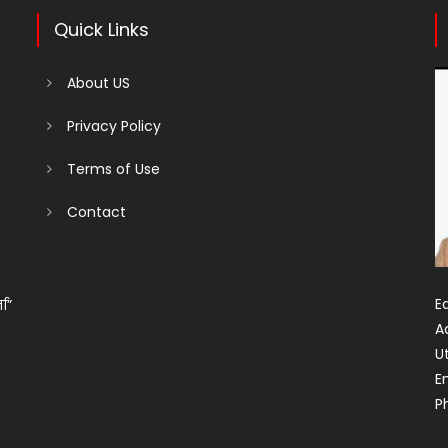
Quick Links
About US
Privacy Policy
Terms of Use
Contact
Ed
ता”
A
U
E
P