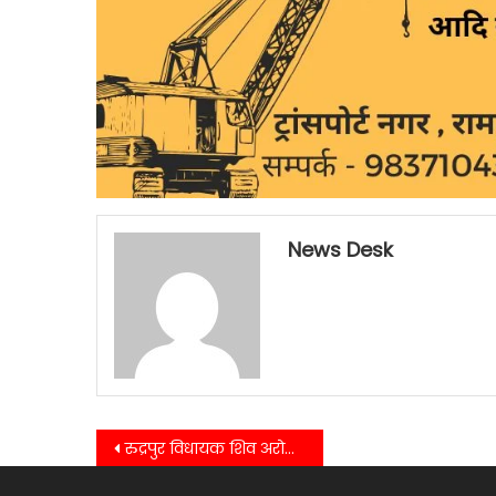
News Desk
Post
रुद्रपुर विधायक शिव अरोरा ने बागवाला की उदयीमान खिलाडी शगुन सिंह को एथिलेटिक्स चैम्पियनशीप में स्वर्ण पदक जीतने पर दी शुभकामनाएं
navigation