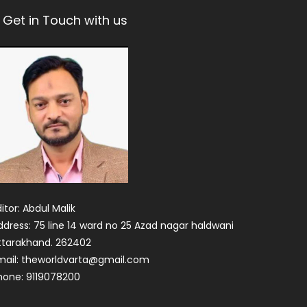
Get in Touch with us
itor: Abdul Malik
ddress: 75 line 14 ward no 25 Azad nagar haldwani
ttarakhand. 262402
mail: theworldvarta@gmail.com
hone: 9119078200