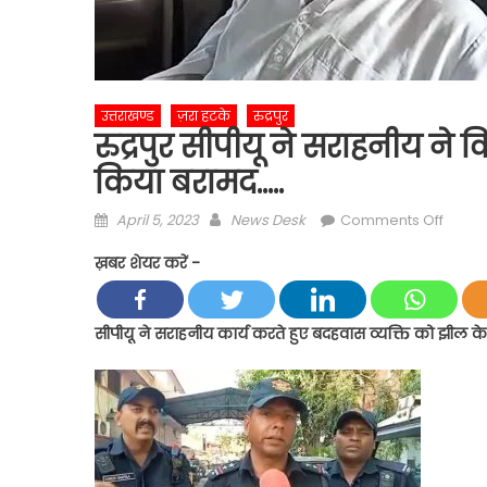
उत्तराखण्ड
ज़रा हटके
रुद्रपुर
रुद्रपुर सीपीयू ने सराहनीय ने 
किया बरामद…..
Posted
Author
on
April 5, 2023
News Desk
Comments Off
on
रुद्रपुर
ख़बर शेयर करें -
सीपीयू
ने
सराहन
सीपीयू ने सराहनीय कार्य करते हुए बदहवास व्यक्ति को झील क
ने
किया
सराहन
कार्य,ग
व्यक्ति
को