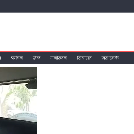
म
पर्यटन
खेल
मनोरंजन
सियासत
ज़रा हटके