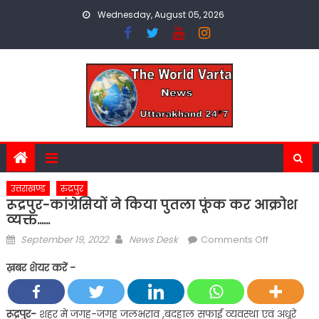
Skip
Wednesday, August 05, 2026
to
content
उत्तराखण्ड
रुद्रपुर
रूद्रपुर-कांग्रेसियों ने किया पुतला फूंक कर आक्रोश
व्यक्त……
Posted
Author
on
September 19, 2022
News Desk
Comments Off
on
रूद्रपुर-
ख़बर शेयर करें -
कांग्रेसियों
ने
किया
रूद्रपुर-
शहर में जगह-जगह जलभराव ,बदहाल सफाई व्यवस्था एवं अधूरे