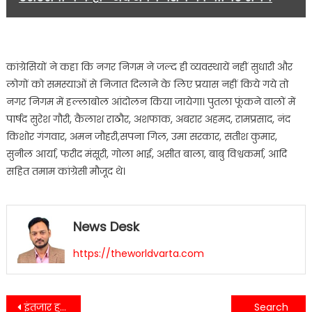
कांग्रेसियों ने कहा कि नगर निगम ने जल्द ही व्यवस्थायें नहीं सुधारी और
लोगों को समस्याओं से निजात दिलाने के लिए प्रयास नहीं किये गये तो
नगर निगम में हल्लाबोल आंदोलन किया जायेगा। पुतला फूंकने वालों में
पार्षद सुरेश गौरी, कैलाश राठौर, अशफाक, अबरार अहमद, रामप्रसाद, नंद
किशोर गंगवार, अमन जौहरी,सपना गिल, उमा सरकार, सतीश कुमार,
सुनील आर्या, फरीद मंसूरी, गोला भाई, असीत बाला, बाबु विश्वकर्मा, आदि
सहित तमाम कांग्रेसी मौजूद थे।
News Desk
https://theworldvarta.com
Post
इंतजार हुसैन के भाजपा,अल्पसंख्यक मोर्चे के पुन: प्रदेश अध्यक्ष बनने पर किया गया जोरदार स्वागत….
कर्नाटक- भाजपा संसदीय बोर्ड के नेताओं पर रिश्वत खोरी के मामले हुए दर्ज….