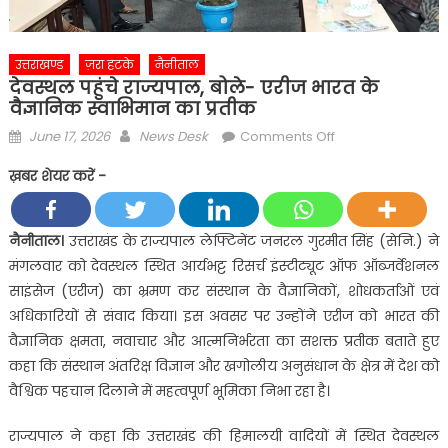
उत्तराखण्ड
ज़रा हटके
नैनीताल
देवस्थल पहुंचे राज्यपाल, बोले- एरीज भारत के
वैज्ञानिक स्वाभिमान का प्रतीक
Posted
Author
on
June 17, 2026
News Desk
Comments Off
on
देवस्थल
ख़बर शेयर करें -
पहुंचे
राज्यपाल,
बोले-
नैनीताल।
उत्तराखंड के राज्यपाल लेफ्टिनेंट जनरल गुरमीत सिंह (सेनि.) ने
एरीज
मंगलवार को देवस्थल स्थित आर्यभट्ट रिसर्च इंस्टीट्यूट ऑफ ऑब्जर्वेशनल
भारत
साइंसेज (एरीज) का भ्रमण कर संस्थान के वैज्ञानिकों, शोधकर्ताओं एवं
के
अधिकारियों से संवाद किया। इस अवसर पर उन्होंने एरीज को भारत की
वैज्ञानिक
वैज्ञानिक क्षमता, नवाचार और आत्मनिर्भरता का सशक्त प्रतीक बताते हुए
स्वाभिमान
का
कहा कि संस्थान अंतरिक्ष विज्ञान और खगोलीय अनुसंधान के क्षेत्र में देश को
प्रतीक
वैश्विक पहचान दिलाने में महत्वपूर्ण भूमिका निभा रहा है।
राज्यपाल ने कहा कि उत्तराखंड की हिमालयी वादियों में स्थित देवस्थल