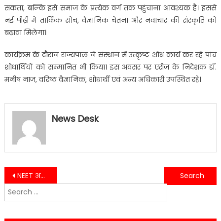
सकता, बल्कि इसे समाज के प्रत्येक वर्ग तक पहुंचाना आवश्यक है। इससे
नई पीढ़ी में तार्किक सोच, वैज्ञानिक चेतना और नवाचार की संस्कृति को
बढ़ावा मिलेगा।
कार्यक्रम के दौरान राज्यपाल ने संस्थान में उत्कृष्ट शोध कार्य कर रहे पांच
शोधार्थियों को सम्मानित भी किया। इस अवसर पर एरीज के निदेशक डॉ.
मनीष नाज, वरिष्ठ वैज्ञानिक, शोधार्थी एवं अन्य अधिकारी उपस्थित रहे।
News Desk
Post
NEET अभ्यर्थियों की जेब पर नहीं पड़ेगा बोझ, सरकार ने किया मुफ्त यात्रा का इंतजाम
लालकुआं में एसआईआर की समीक्षा बैठक, शत-प्रतिशत लक्ष्य हासिल करने पर जोर
Search
navigation
for: