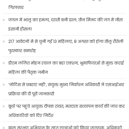
गिरफ्तार
जंगल में भालू का हमला, दराती बनी ढाल; तीन मिनट की जंग में जीता
इंसानी हौसला
217 आवेदनों में से चुनी गईं 13 महिलाएं, 8 अगस्त को होगा तीलू रौतेली
पुरस्कार समारोह
डीएम ललित मोहन रयाल का बड़ा एक्शन, भूमाफियाओं से मुक्त कराई
महिला की पैतृक जमीन
‘नोटिस से घबराएं नहीं’, संयुक्त मुख्य निर्वाचन अधिकारी ने एसआईआर
प्रक्रिया की दी पूरी जानकारी
बूथों पर पहुंचे आयुक्त दीपक रावत, मतदाता सत्यापन कार्य की जांच कर
अधिकारियों को दिए निर्देश
बाल संरक्षण अभियान के तहत छात्राओं को किया जागरूक, अधिकारों