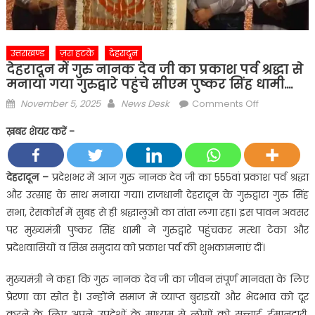
उत्तराखण्ड
ज़रा हटके
देहरादून
देहरादून में गुरु नानक देव जी का प्रकाश पर्व श्रद्धा से
मनाया गया गुरुद्वारे पहुंचे सीएम पुष्कर सिंह धामी….
Posted
Author
on
November 5, 2025
News Desk
Comments Off
on
देहरादून
ख़बर शेयर करें -
में
गुरु
नानक
देहरादून –
प्रदेशभर में आज गुरु नानक देव जी का 555वां प्रकाश पर्व श्रद्धा
देव
और उत्साह के साथ मनाया गया। राजधानी देहरादून के गुरुद्वारा गुरु सिंह
जी
सभा, रेसकोर्स में सुबह से ही श्रद्धालुओं का तांता लगा रहा। इस पावन अवसर
का
पर मुख्यमंत्री पुष्कर सिंह धामी ने गुरुद्वारे पहुंचकर मत्था टेका और
प्रकाश
प्रदेशवासियों व सिख समुदाय को प्रकाश पर्व की शुभकामनाएं दीं।
पर्व
श्रद्धा
मुख्यमंत्री ने कहा कि गुरु नानक देव जी का जीवन संपूर्ण मानवता के लिए
से
प्रेरणा का स्रोत है। उन्होंने समाज में व्याप्त बुराइयों और भेदभाव को दूर
मनाया
गया
करने के लिए अपने उपदेशों के माध्यम से लोगों को सच्चाई, ईमानदारी,