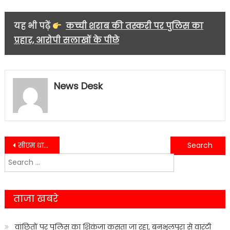
यह भी पढ़ें
कच्ची शराब की तस्करी पर पुलिस का
प्रहार, आरोपी सलाखों के पीछे
News Desk
Post
सीएम धामी बोले “आपकी जड़ों में बसी है उत्तराखंड की आत्मा, मिलकर बनाएंगे स्वर्णिम राज्य”….
हल्द्वानी में दर्दनाक सड़क हादसा फर्नीचर कारोबारी की मौत, रिश्तेदार गंभीर घायल….
Search
navigation
for:
ताजा खबरे
वांछितों पर पुलिस का शिकंजा कसता जा रहा, बनभूलपुरा से वारंटी