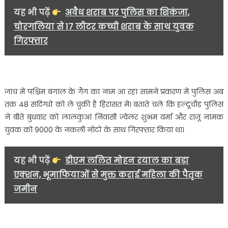
48
यह भी पढ़ें
अवैध शराब पर पुलिस का शिकंजा,
से
चोरगलिया से 17 लीटर कच्ची शराब के साथ युवक
अधिक
लोगों
गिरफ्तार
को
लिया
गया
हिरासत
जांच में पश्चिम बंगाल के गैंग का नाम आ रहा सामने प्रकरण में पुलिस अब
में…….
तक 48 संदिग्धों को ले चुकी है हिरासत में। बताते चले कि हल्दूचौड़ पुलिस
ने बीते बुधवार को लालकुआं निवासी ज्वेलर शुभम वर्मा और राजू नामक
युवक को 9000 के नकली नोटों के साथ गिरफ्तार किया था।
यह भी पढ़ें
डीएम ललित मोहन रयाल का बड़ा
एक्शन, भूमाफियाओं से मुक्त कराई महिला की पैतृक
जमीन