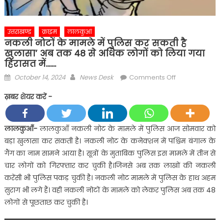
उत्तराखण्ड
क्राइम
लालकुआं
नकली नोटों के मामले में पुलिस कर सकती है
खुलासा’ अब तक 48 से अधिक लोगों को लिया गया
हिरासत में…….
Posted
Author
on
October 14, 2024
News Desk
Comments Off
on
नकली
ख़बर शेयर करें -
नोटों
के
मामले
लालकुआँ-
लालकुआँ नकली नोट के मामले में पुलिस आज सोमवार को
में
बड़ा खुलासा कर सकती है। नकली नोट के कनेक्शन में पश्चिम बंगाल के
पुलिस
गैंग का नाम सामने आया है। सूत्रों के मुताबिक पुलिस इस मामले में तीन से
कर
चार लोगों को गिरफ्तार कर चुकी है।जिनसे अब तक लाखों की नकली
सकती
करेंसी भी पुलिस पकड़ चुकी है। नकली नोट मामले में पुलिस के हाथ अहम
है
खुलासा’
सुराग भी लगे हैं। वही नकली नोटों के मामले को लेकर पुलिस अब तक 48
अब
लोगों से पूछताछ कर चुकी है।
तक