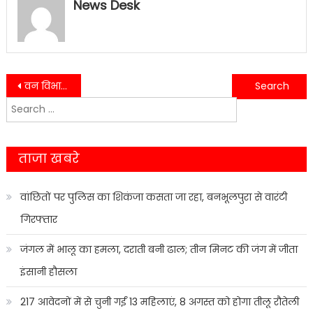
News Desk
Post
वन विभाग की टीम को तोता तस्करी मामले में बड़ी सफलता मिली…….
गुरुदेव फाउंडेशन ने रॉयल रेजीडेंसी में ‘धोलिदा गरबा 2024’ का आयोजन किया…..
Search
navigation
for:
ताजा खबरे
वांछितों पर पुलिस का शिकंजा कसता जा रहा, बनभूलपुरा से वारंटी
गिरफ्तार
जंगल में भालू का हमला, दराती बनी ढाल; तीन मिनट की जंग में जीता
इंसानी हौसला
217 आवेदनों में से चुनी गईं 13 महिलाएं, 8 अगस्त को होगा तीलू रौतेली