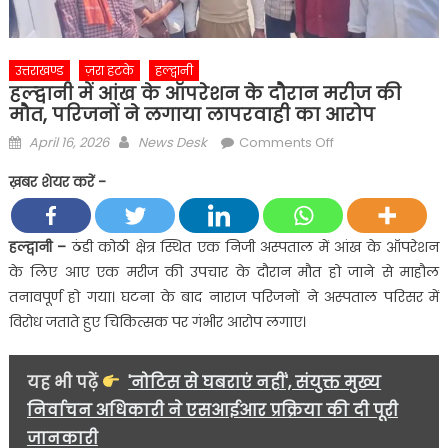
उत्तराखण्ड
ज़रा हटके
हल्द्वानी
हल्द्वानी में आंख के ऑपरेशन के दौरान मरीज की
मौत, परिजनों ने लगाया लापरवाही का आरोप
Posted
Author
on
April 16, 2026
News Desk
Comments Off
on
हल्द्वानी
ख़बर शेयर करें -
में
आंख
के
हल्द्वानी –
ठंडी कोठी क्षेत्र स्थित एक निजी अस्पताल में आंख के ऑपरेशन
ऑपरेशन
के लिए आए एक मरीज की उपचार के दौरान मौत हो जाने से माहौल
के
तनावपूर्ण हो गया। घटना के बाद नाराज परिजनों ने अस्पताल परिसर में
दौरान
विरोध जताते हुए चिकित्सक पर गंभीर आरोप लगाए।
मरीज
की
मौत,
यह भी पढ़ें
'नोटिस से घबराएं नहीं', संयुक्त मुख्य
परिजनों
निर्वाचन अधिकारी ने एसआईआर प्रक्रिया की दी पूरी
ने
जानकारी
लगाया