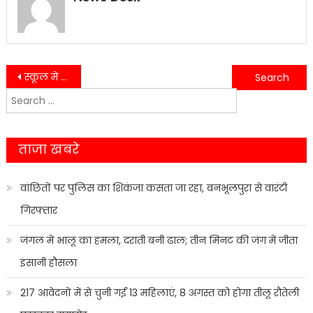
Post
स्कूल में बिगड़ी तबीयत, अस्पताल पहुंचने से पहले बच्चे की मौत….
ऑपरेशन प्रहार का असर, मुखानी में शराब तस्कर और वारंटी गिरफ्तार….
Search
navigation
for:
ताजा खबरे
वांछितों पर पुलिस का शिकंजा कसता जा रहा, बनभूलपुरा से वारंटी
गिरफ्तार
जंगल में भालू का हमला, दराती बनी ढाल; तीन मिनट की जंग में जीता
इंसानी हौसला
217 आवेदनों में से चुनी गईं 13 महिलाएं, 8 अगस्त को होगा तीलू रौतेली