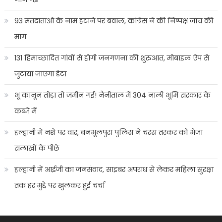
93 मतदाताओं के नाम हटाने पर बवाल, कांग्रेस ने की निष्पक्ष जांच की
मांग
131 हिमाच्छादित गांवों से होगी जनगणना की शुरुआत, मोबाइल ऐप से
जुटाया जाएगा डेटा
भू कानून तोड़ा तो जमीन गई! नैनीताल में 304 नाली भूमि सरकार के
कब्जे में
हल्द्वानी में नशे पर वार, बनभूलपुरा पुलिस ने चरस तस्कर को भेजा
सलाखों के पीछे
हल्द्वानी में आईजी का जनसंवाद, साइबर अपराध से लेकर महिला सुरक्षा
तक हर मुद्दे पर खुलकर हुई चर्चा