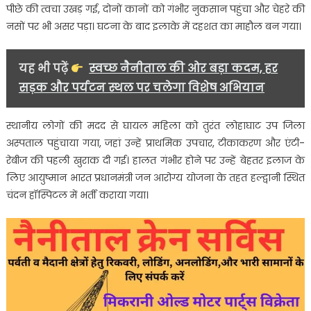
डॉक्टरों
पीछे की त्वचा उखड़ गई, दोनों कानों को गंभीर नुकसान पहुंचा और चेहरे की
ने
नसों पर भी असर पड़ा। घटना के बाद इलाके में दहशत का माहौल बन गया।
बचाई
जान….
यह भी पढ़ें
स्वच्छ नैनीताल की ओर बड़ा कदम, हर
सड़क और पर्यटन स्थल पर चलेगा विशेष अभियान
स्थानीय लोगों की मदद से घायल महिला को तुरंत लोहाघाट उप जिला
अस्पताल पहुंचाया गया, जहां उन्हें प्राथमिक उपचार, टीकाकरण और एंटी-
रेबीज की पहली खुराक दी गई। हालत गंभीर होने पर उन्हें बेहतर इलाज के
लिए आयुष्मान भारत प्रधानमंत्री जन आरोग्य योजना के तहत हल्द्वानी स्थित
चंदन हॉस्पिटल में भर्ती कराया गया।