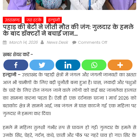
उत्तराखण्ड
ज़रा हटके
हल्द्वानी
पहाड़ की बेटी ने जीती मौत की जंग: गुलदार के हमले
के बाद डॉक्टरों ने बचाई जान….
Posted
Author
on
March 14, 2026
News Desk
Comments Off
on
पहाड़
ख़बर शेयर करें -
की
बेटी
ने
हल्द्वानी –
उत्तराखंड के पहाड़ी क्षेत्रों में जंगल और जंगली जानवरों का खतरा
जीती
आज भी ग्रामीणों के लिए बड़ी चुनौती बना हुआ है। घास, लकड़ी और पशुओं
मौत
के चारे के लिए रोज़ जंगल जाने वाले लोगों को कई बार जानलेवा हालात
की
का सामना करना पड़ता है। ऐसी ही एक दर्दनाक घटना 1 मार्च 2026 को
जंग:
बराकोट क्षेत्र में सामने आई, जब जंगल में घास काटने गई एक महिला पर
गुलदार
के
गुलदार ने हमला कर दिया।
हमले
हमले में महिला तुलशी गंभीर रूप से घायल हो गईं। गुलदार के हमले से
के
बाद
उनके सिर, चेहरे, गर्दन, कंधे, छाती और पीठ पर गहरे घाव हो गए। सिर के