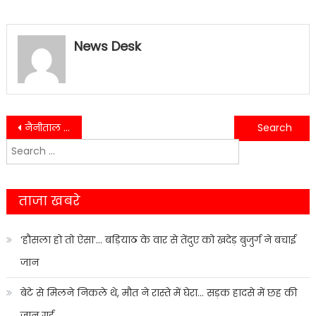
News Desk
Post
नैनीताल पुलिस का अभियान जारी: घर में घुसकर हमला करने वाला आरोपी गिरफ्तार….
देहरादून: पुलिस की त्वरित कार्रवाई से किशोरी सुरक्षित, जांच जारी….
Search
navigation
for:
ताजा खबरे
‘हौसला हो तो ऐसा’… बड़ियाठ के वार से तेंदुए को खदेड़ बुजुर्ग ने बचाई
जान
बेटे से मिलने निकले थे, मौत ने रास्ते में घेरा… सड़क हादसे में छह की
जान गई