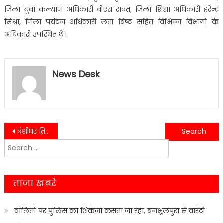
जिला युवा कल्याण अधिकारी बीएस रावत, जिला शिक्षा अधिकारी हरेन्द्र
मिश्रा, जिला पर्यटन अधिकारी लता बिष्ट सहित विभिन्न विभागों के
अधिकारी उपस्थित थे।
News Desk
Post
बंशीधर तिवारी पहुँचे हल्द्वानी दौरे पर…..
धौरा जलाशय से छोड़ा गया पानी, ग्रामीणों ने जताया आभार……
Search
navigation
for:
ताजा खबरे
वांछितों पर पुलिस का शिकंजा कसता जा रहा, बनभूलपुरा से वारंटी