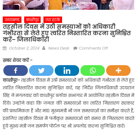
उत्तराखण्ड
काशीपुर
ज़रा हटके
तहसील दिवस में उठी समस्याओं को अधिकारी
गंभीरता से लेते हुए त्वरित निस्तारित करना सुनिश्चित
करें– जिलाधिकारी
Posted
Author
on
October 2, 2024
News Desk
Comments Off
on
तहसील
ख़बर शेयर करें -
दिवस
में
उठी
काशीपुर-
तहसील दिवस में उठी समस्याओं को अधिकारी गंभीरता से लेते हुए
समस्याओं
त्वरित निस्तारित करना सुनिश्चित करें, यह निर्देश जिलाधिकारी उदयराज
को
सिंह ने मंगलवार को काशीपुर ब्लॉक सभागार में आयोजित तहसील दिवस में
अधिकारी
दिये। उन्होने कहा कि जनता की समस्याओं का त्वरित निस्तारण सरकार
गंभीरता
की प्राथमिकता है और मां0 मुख्यमंत्री भी जन समस्याओं का समीक्षा करते हैं,
से
लेते
इसलिए तहसील दिवस में पंजीकृत समस्याओं को समय से निस्तारण करते
हुए
हुये मुख्य मंत्री जन समर्पण पोर्टल पर भी अपलोड करना सुनिश्चित करें।
त्वरित