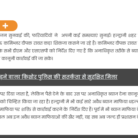
n
याज
ा
ाम
रने
जन सुनवाई की, फरियादियों ने अपनी कई समस्याएं सुनाई। हल्द्वानी शहर म
लों
ं कमिश्नर दीपक रावत कड़ा शिकंजा कसने जा रहे हैं। कमिश्नर दीपक रावत 
र
ं के सभी डीएम और एसएसपी को निर्देश दिए गए हैं कि अनाधिकृत तरीके से ब्य
ब
 कानूनी कार्रवाई की जा सके।
माऊं
मिश्नर
ीपक
ड़ने वाला किशोर पुलिस की सतर्कता से सुरक्षित मिला
ावत
ा
र पर दिया जाता है, लेकिन पैसे देने के बाद उस पर अनाधिकृत ब्याज देना कानू
़ा
 चिन्हित किया जा रहा है। हल्द्वानी में भी कई सारे अवैध ब्याज माफिया धड़ल्
कंजा,
गी
माफिया पर शक्ति से कार्रवाई करने के निर्देश दिए हैं। पूर्व में भी ब्याज माफिया 
र्येवाही…..
लहाल अब इन अवैध ब्याज माफियाओं की खैर नहीं, यह सब अब जल्द ही प्रशासन 