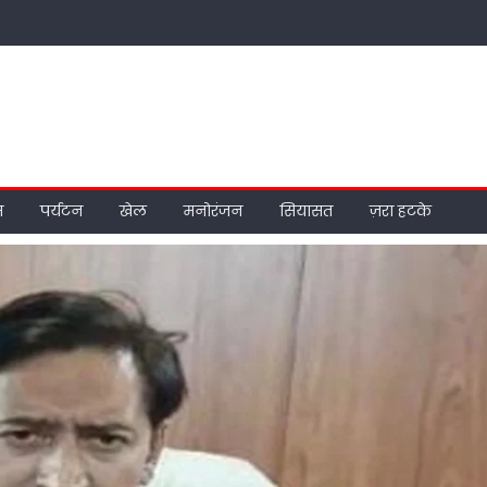
म
पर्यटन
खेल
मनोरंजन
सियासत
ज़रा हटके