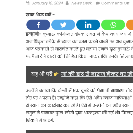
Posted
Author
o
January 18, 2024
News Desk
Comments Off
on
ब्
ख़बर शेयर करें -
क
क
क
हल्द्वानी-
कुमाऊं कमिश्नर दीपक रावत ने कैंप कार्यालय में 
वा
अनाधिकृत तरीके से ब्याज का काम करने वालों पर अब कुमाऊ
प
आज पत्रकारों से बातचीत करते हुए बताया उनके द्वारा कुमाऊ
अ
पर पैसा देने वालों को चिन्हित किया जाए, ताकि उनके खिलाफ
कु
क
द
यह भी पढ़ें
मां की डांट से नाराज होकर घर छो
र
क
उन्होंने बताया कि दोस्ती में एक दूसरे को पैसा तो साधारण तौ
कड
तौर पर अपराध है। उन्होंने कहा कि ऐसे अवैध ब्याज माफियाओं को
शि
हो
से ब्याज का कारोबार कर रहे हैं। ऐसे में उन्होंने इन अवैध ब्याज 
का
चंगुल में फंसकर कुछ लोगों द्वारा आत्महत्या की गई थी। फि
शिकंजे में आएंगे,