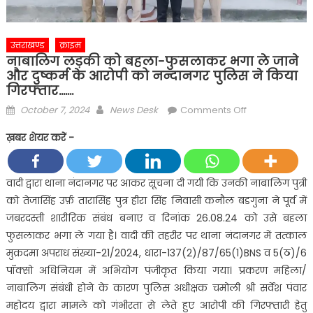
उत्तराखण्ड
क्राइम
नाबालिग लड़की को बहला-फुसलाकर भगा ले जाने
और दुष्कर्म के आरोपी को नन्दानगर पुलिस ने किया
गिरफ्तार…….
Posted
Author
on
October 7, 2024
News Desk
Comments Off
on
नाबालिग
ख़बर शेयर करें -
लड़की
को
बहला-
वादी द्वारा थाना नंदानगर पर आकर सूचना दी गयी कि उनकी नाबालिग पुत्री
फुसलाकर
को तेजासिंह उर्फ़ तारासिंह पुत्र हीरा सिंह निवासी कनौल बडगुना ने पूर्व में
भगा
जबरदस्ती शारीरिक संबंध बनाए व दिनांक 26.08.24 को उसे बहला
ले
फुसलाकर भगा ले गया है। वादी की तहरीर पर थाना नंदानगर में तत्काल
जाने
मुक़दमा अपराध संख्या-21/2024, धारा-137(2)/87/65(1)BNS व 5(ठ)/6
और
दुष्कर्म
पॉक्सो अधिनियम में अभियोग पंजीकृत किया गया। प्रकरण महिला/
के
नाबालिग संबंधी होने के कारण पुलिस अधीक्षक चमोली श्री सर्वेश पंवार
आरोपी
महोदय द्वारा मामले को गंभीरता से लेते हुए आरोपी की गिरफ्तारी हेतु