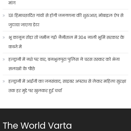
मांग
131 हिमाच्छादित गांवों से होगी जनगणना की शुरुआत, मोबाइल ऐप से
जुटाया जाएगा डेटा
भू कानून तोड़ा तो जमीन गई! नैनीताल में 304 नाली भूमि सरकार के
कब्जे में
हल्द्वानी में नशे पर वार, बनभूलपुरा पुलिस ने चरस तस्कर को भेजा
सलाखों के पीछे
हल्द्वानी में आईजी का जनसंवाद, साइबर अपराध से लेकर महिला सुरक्षा
तक हर मुद्दे पर खुलकर हुई चर्चा
The World Varta