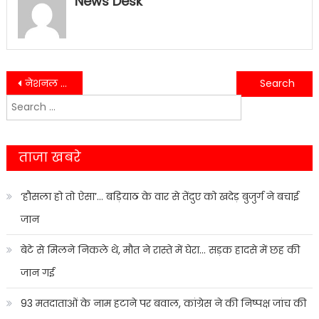
News Desk
Post
नेशनल हाईवे पर दिनदहाड़े युवक की गोली मारकर हत्या……
पीरूमदारा क्षेत्र में एक दर्दनाक सड़क हादसे में मां और बेटे की मौत….
Search
navigation
for:
ताजा खबरे
‘हौसला हो तो ऐसा’… बड़ियाठ के वार से तेंदुए को खदेड़ बुजुर्ग ने बचाई
जान
बेटे से मिलने निकले थे, मौत ने रास्ते में घेरा… सड़क हादसे में छह की
जान गई
93 मतदाताओं के नाम हटाने पर बवाल, कांग्रेस ने की निष्पक्ष जांच की