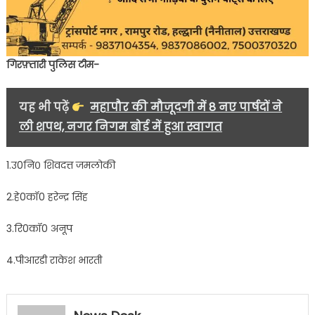
गिरफ़्तारी पुलिस टीम-
यह भी पढ़ें
महापौर की मौजूदगी में 8 नए पार्षदों ने
ली शपथ, नगर निगम बोर्ड में हुआ स्वागत
1.उ0नि० शिवदत्त जमलोकी
2.हे0कॉ0 हरेन्द्र सिंह
3.रि0कॉ0 अनूप
4.पीआरडी राकेश भारती