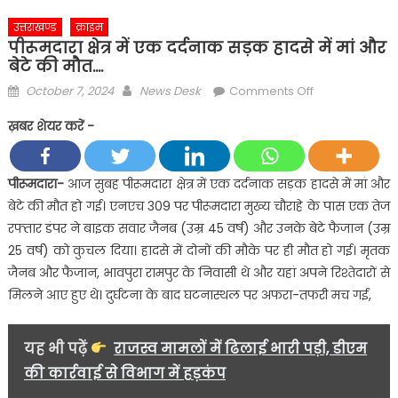
उत्तराखण्ड
क्राइम
पीरूमदारा क्षेत्र में एक दर्दनाक सड़क हादसे में मां और
बेटे की मौत….
Posted
Author
on
October 7, 2024
News Desk
Comments Off
on
पीरूमदारा
ख़बर शेयर करें -
क्षेत्र
में
एक
पीरूमदारा-
आज सुबह पीरूमदारा क्षेत्र में एक दर्दनाक सड़क हादसे में मां और
दर्दनाक
बेटे की मौत हो गई। एनएच 309 पर पीरूमदारा मुख्य चौराहे के पास एक तेज
सड़क
रफ्तार डंपर ने बाइक सवार जैनब (उम्र 45 वर्ष) और उनके बेटे फैजान (उम्र
हादसे
25 वर्ष) को कुचल दिया। हादसे में दोनों की मौके पर ही मौत हो गई। मृतक
में
जैनब और फैजान, भावपुरा रामपुर के निवासी थे और यहां अपने रिश्तेदारों से
मां
और
मिलने आए हुए थे। दुर्घटना के बाद घटनास्थल पर अफरा-तफरी मच गई,
बेटे
की
यह भी पढ़ें
राजस्व मामलों में ढिलाई भारी पड़ी, डीएम
मौत….
की कार्रवाई से विभाग में हड़कंप