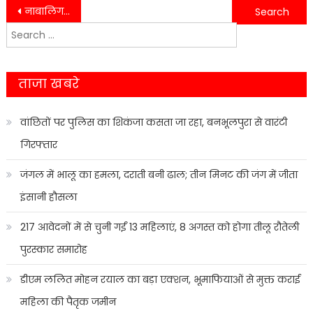
Post
नाबालिग लड़की को बहला-फुसलाकर भगा ले जाने और दुष्कर्म के आरोपी को नन्दानगर पुलिस ने किया गिरफ्तार…….
आपसी झगड़े में गंभीर घायल ने बाद में अस्पताल में तोड़ा था दम।
Search
navigation
for:
ताजा खबरे
वांछितों पर पुलिस का शिकंजा कसता जा रहा, बनभूलपुरा से वारंटी
गिरफ्तार
जंगल में भालू का हमला, दराती बनी ढाल; तीन मिनट की जंग में जीता
इंसानी हौसला
217 आवेदनों में से चुनी गईं 13 महिलाएं, 8 अगस्त को होगा तीलू रौतेली
पुरस्कार समारोह
डीएम ललित मोहन रयाल का बड़ा एक्शन, भूमाफियाओं से मुक्त कराई
महिला की पैतृक जमीन