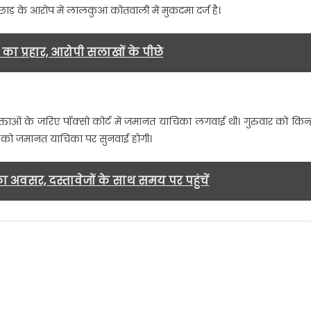
़छाड़ के आरोप में लालकुआं कोतवाली में मुकदमा दर्ज है।
ष्कासित
केश
का प्रहार, आरोपी सलाखों के पीछे
ा
मानत
वक्ताओं के जरिए पॉक्सो कोर्ट में जमानत याचिका लगवाई थी। गुरुवार को किन्ह
नवाई
ार को जमानत याचिका पर सुनवाई होगी।
ं
ई…….
का अवसर, दस्तावेजों के साथ समय पर पहुंचें