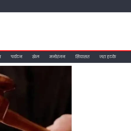
म
पर्यटन
खेल
मनोरंजन
सियासत
ज़रा हटके