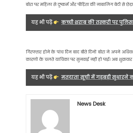
बोरा पर महिला से दुष्कर्म और पीड़िता की नाबालिग बेटी से छेड
से
नि
मु
यह भी पढ़ें
कच्ची शराब की तस्करी पर पुलिस 
बोर
की
ज
पर
गिरफ्तार होने के पांच दिन बाद बीते दिनों बोरा ने अपने अधि
सु
कारणों के चलते याचिका पर सुनवाई नहीं हो पाई। अब शुक्रव
नही
हो
पा
यह भी पढ़ें
मतदाता सूची में गड़बड़ी सुधारने 
News Desk