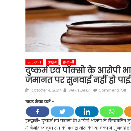
उत्तराखण्ड
क्राइम
हल्द्वानी
दुष्कर्म एवं पॉक्सो के आरोपी 
जमानत पर सुनवाई नहीं हो पाई
Posted
Author
on
October 4, 2024
News Desk
Comments Off
on
दुष
ख़बर शेयर करें -
एवं
पॉक
के
हल्द्वानी-
दुष्कर्म एवं पॉक्सो के आरोपी भाजपा से निष्कासित 
आर
में नैनीताल दुग्ध संघ के अध्यक्ष बोरा की याचिका में सुनवाई 
भा