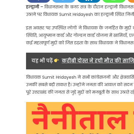
के
हल्द्वानी –
विधानसभा के बजट सत्र के दौरान हल्द्वानी विधानसभा क्
विक
उठाने पर विधायक Sumit Hridayesh का हल्द्वानी स्थित निजी 
के
लिए
इस अवसर पर उपस्थित लोगों ने विधायक के जनहित के मुद्दों को
विध
स्थिति, आयुष्मान कार्ड और गोल्डन कार्ड योजना में खामियाँ
सुम
कई महत्वपूर्ण मुद्दों को जिस दृढ़ता के साथ विधायक ने विधानसभ
हृदय
का
संघर्
यह भी पढ़ें
करीबी दोस्त ने रची मौत की साजिश
जारी
विधायक Sumit Hridayesh ने सभी कांग्रेसजनों और क्षेत्रवास
उनकी सबसे बड़ी ताकत है। उन्होंने जनता की आवाज़ को सदन त
पूरे उत्तराखंड की जनता से जुड़े मुद्दों को मजबूती के साथ उठाते रहे