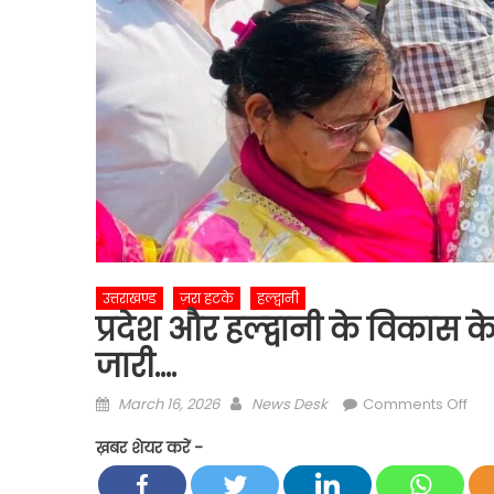
उत्तराखण्ड
ज़रा हटके
हल्द्वानी
प्रदेश और हल्द्वानी के विकास 
जारी….
Posted
Author
on
March 16, 2026
News Desk
Comments Off
on
प्रदे
ख़बर शेयर करें -
और
हल्द्