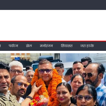
म
पर्यटन
खेल
मनोरंजन
सियासत
ज़रा हटके