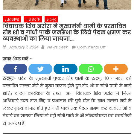
उत्तराखण्ड
ज़रा हटके
रुद्रपुर
विधायक शिव अरोरा ने मुख्यमंत्री धामी के प्रस्तावित
रोड शो व गांधी पार्क जनसभा के लिये पैदल भ्रमण कर
व्यवस्थाओं का लिया जायजा…..
Posted
Author
on
January 7, 2024
News Desk
Comments Off
on
विधायक
ख़बर शेयर करें -
शिव
अरोरा
ने
रुद्रपुर-
प्रदेश के मुख्यमंत्री पुष्कर सिंह धामी के रुद्रपुर 10 जनवरी को
मुख्यमंत्री
प्रस्तावित गल्ला मंडी से मुख्य बाजार होते हुए रोड शो व गांधी पार्क में नारी
धामी
शक्ति वन्दन कार्यक्रम के तहत आज विधायक शिव अरोरा ने जिला
के
अधिकारी उदय राज सिंह व प्रशासन की पूरी टीम के साथ गल्ला मंडी से
प्रस्तावित
लेकर मुख्य बाजार होते हुए गांधी पार्क तक पैदल भ्रमण कर व्यवस्थाओ व
रोड
शो
तैयारी का जायजा लिया तो वही गांधी पार्क में भी सौन्दर्यकरण का कार्य तेजी
व
से चल रहा है
गांधी