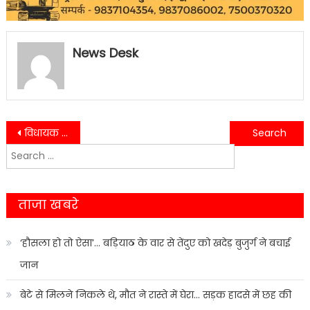
News Desk
Post
विधायक शिव अरोरा ने लोहिया मार्किट व्यापारियों के पुनर्वास के लिये प्रशासनिक अधिकारियों के साथ स्थलीय निरक्षण किया……
उपजिलाधिकारी श्रीनगर नूपुर वर्मा ने डॉ. भीमराव अंबेडकर की प्रतिमा चयनित स्थल का निरीक्षण किया…..
Search
navigation
for:
ताजा खबरे
‘हौसला हो तो ऐसा’… बड़ियाठ के वार से तेंदुए को खदेड़ बुजुर्ग ने बचाई
जान
बेटे से मिलने निकले थे, मौत ने रास्ते में घेरा… सड़क हादसे में छह की