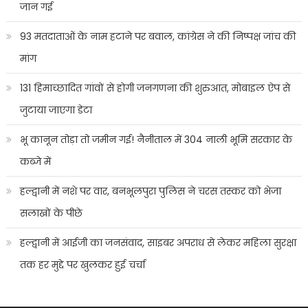
जान गई
93 मतदाताओं के नाम हटाने पर बवाल, कांग्रेस ने की निष्पक्ष जांच की
मांग
131 हिमाच्छादित गांवों से होगी जनगणना की शुरुआत, मोबाइल ऐप से
जुटाया जाएगा डेटा
भू कानून तोड़ा तो जमीन गई! नैनीताल में 304 नाली भूमि सरकार के
कब्जे में
हल्द्वानी में नशे पर वार, बनभूलपुरा पुलिस ने चरस तस्कर को भेजा
सलाखों के पीछे
हल्द्वानी में आईजी का जनसंवाद, साइबर अपराध से लेकर महिला सुरक्षा
तक हर मुद्दे पर खुलकर हुई चर्चा