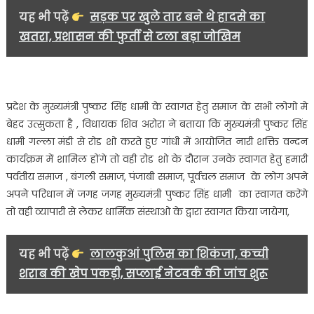
पार्क
यह भी पढ़ें
सड़क पर खुले तार बने थे हादसे का
जनसभा
खतरा, प्रशासन की फुर्ती से टला बड़ा जोखिम
के
लिये
पैदल
भ्रमण
कर
प्रदेश के मुख्यमंत्री पुष्कर सिंह धामी के स्वागत हेतु समाज के सभी लोगो मे
व्यवस्थाओं
बेहद उत्सुकता है , विधायक शिव अरोरा ने बताया कि मुख्यमंत्री पुष्कर सिंह
का
धामी गल्ला मंडी से रोड शो करते हुए गांधी में आयोजित नारी शक्ति वन्दन
लिया
कार्यक्रम में शामिल होंगे तो वही रोड शो के दौरान उनके स्वागत हेतु हमारी
जायजा…..
पर्वतीय समाज , बंगली समाज, पंजाबी समाज, पूर्वचल समाज के लोग अपने
अपने परिधान में जगह जगह मुख्यमंत्री पुष्कर सिंह धामी का स्वागत करेंगे
तो वही व्यापारी से लेकर धार्मिक संस्थाओ के द्वारा स्वागत किया जायेगा,
यह भी पढ़ें
लालकुआं पुलिस का शिकंजा, कच्ची
शराब की खेप पकड़ी, सप्लाई नेटवर्क की जांच शुरू