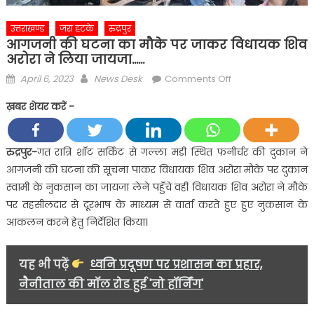
उत्तराखण्ड
ज़रा हटके
रुद्रपुर
आगजनी की घटना का मौके पर जाकर विधायक शिव
अरोरा ने लिया जायजा……
Posted
Author
on
April 6, 2023
News Desk
Comments Off
on
आगजनी
ख़बर शेयर करें -
की
घटना
का
रुद्रपुर-
गत रात्रि शॉट सर्किट से गल्ला मंडी स्थित फनीर्चर की दुकान ने
मौके
आगजनी की घटना की सूचना पाकर विधायक शिव अरोरा मौके पर दुकान
पर
स्वामी के नुकसान का जायजा लेने पहुँचे वही विधायक शिव अरोरा ने मौके
जाकर
पर तहसीलदार से दूरभाष के माध्यम से वार्ता करते हुए हुए नुकसान के
विधायक
आकलन करने हेतु निर्देशित किया।
शिव
अरोरा
ने
यह भी पढ़ें
ध्वनि प्रदूषण पर प्रशासन का प्रहार,
लिया
नैनीताल की मॉल रोड हुई 'नो हॉर्निंग'
जायजा……