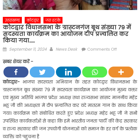
उत्तराखण्ड
कोटद्वार
ज़रा हटके
कोटद्वार विधानसभा के ग्रास्टनगंज बूथ संख्या 79 में
सदस्यता कार्यक्रम का आयोजन दीप प्रज्वलित कर
किया गया……
Posted
Author
on
September 11, 2024
News Desk
Comments Off
on
कोटद्वार
ख़बर शेयर करें -
विधानसभा
के
ग्रास्टनगंज
कोटद्वार-
भाजपा सदस्यता अभियान के तहत कोटद्वार विधानसभा के
बूथ
ग्रास्टनगंज बूथ संख्या 79 में सदस्यता कार्यक्रम का आयोजन मुख्य वक्ता
संख्या
एवं मुख्य अतिथि भाजपा प्रदेश अध्यक्ष तथा राज्यसभा सांसद माननीय महेंद्र
79
भट्ट जी की अध्यक्षता में दीप प्रज्वलित कर वंदे मातरम गान के साथ किया
में
गया। कार्यक्रम को संबोधित करते हुए प्रदेश अध्यक्ष महेंद्र भट्ट जी ने सभी
सदस्यता
कार्यक्रम
उपस्थित कार्यकर्ताओं से कहा कि हमें भारतीय जनता पार्टी की केंद्र सरकार
का
व राज्य सरकार की जन उपयोगी योजनाओं को समाज के हर वर्ग के प्रत्येक
आयोजन
व्यक्ति को पहुंचना है