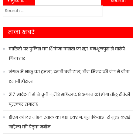
Post
मुख्य विकास अधिकारी मनीष कुमार ने निर्माणाधीन आवासों का स्थलीय निरीक्षण किया…….
नशे के सौदागरों को नैनीताल पुलिस लगातार कर रही है गिरफ्तार…….
Search
navigation
for:
ताजा खबरे
वांछितों पर पुलिस का शिकंजा कसता जा रहा, बनभूलपुरा से वारंटी
गिरफ्तार
जंगल में भालू का हमला, दराती बनी ढाल; तीन मिनट की जंग में जीता
इंसानी हौसला
217 आवेदनों में से चुनी गईं 13 महिलाएं, 8 अगस्त को होगा तीलू रौतेली
पुरस्कार समारोह
डीएम ललित मोहन रयाल का बड़ा एक्शन, भूमाफियाओं से मुक्त कराई
महिला की पैतृक जमीन