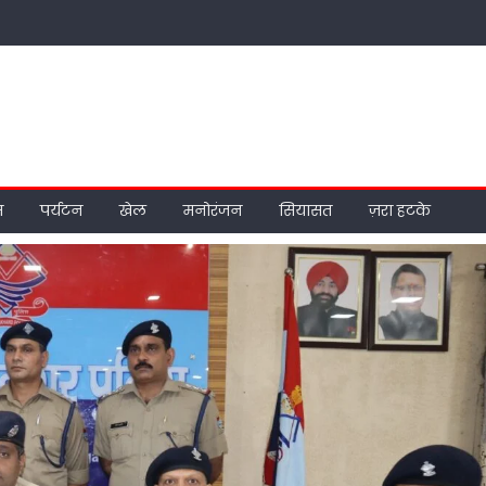
म
पर्यटन
खेल
मनोरंजन
सियासत
ज़रा हटके