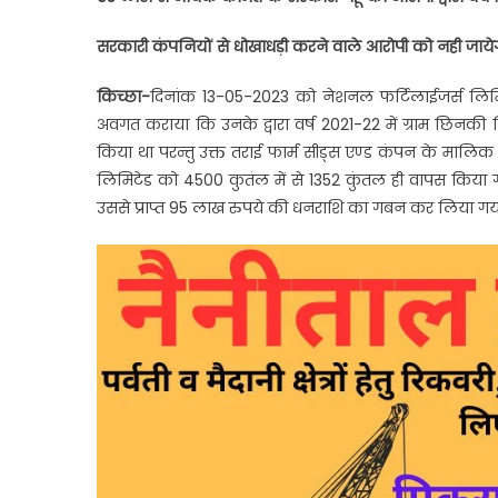
तराई
फार्म
सरकारी कंपनियों से धोखाधड़ी करने वाले आरोपी को नही जायेग
सीड्स
एण्ड
किच्छा-
दिनांक 13-05-2023 को नेशनल फर्टिलाईजर्स लिमिटे
कंपनी
अवगत कराया कि उनके द्वारा वर्ष 2021-22 में ग्राम छिनकी गिद्
का
किया था परन्तु उक्त तराई फार्म सीड्स एण्ड कंपन के मालिक 
प्रबंधक
लिमिटेड को 4500 कुतंल में से 1352 कुंतल ही वापस किया गय
गिरफ्त
उससे प्राप्त 95 लाख रुपये की धनराशि का गबन कर लिया गया 
……