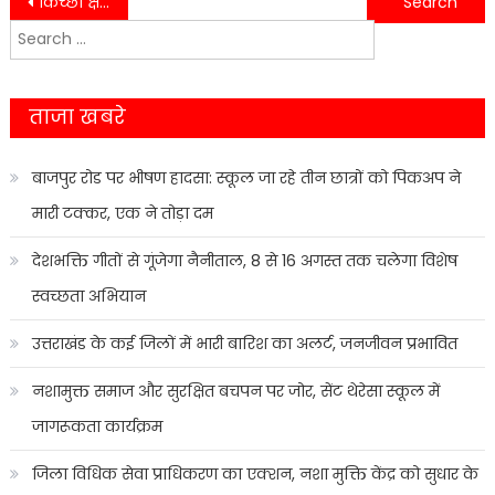
Post
किच्छा क्षेत्र में मैसर्स तराई फार्म सीड्स एण्ड कंपनी का प्रबंधक गिरफ्तार।……
हाई कोर्ट के आदेश के बाद अतिक्रमण हटाने के लिए हरकत में ज़िला पुलिस प्रशासन…..
Search
navigation
for:
ताजा खबरे
बाजपुर रोड पर भीषण हादसा: स्कूल जा रहे तीन छात्रों को पिकअप ने
मारी टक्कर, एक ने तोड़ा दम
देशभक्ति गीतों से गूंजेगा नैनीताल, 8 से 16 अगस्त तक चलेगा विशेष
स्वच्छता अभियान
उत्तराखंड के कई जिलों में भारी बारिश का अलर्ट, जनजीवन प्रभावित
नशामुक्त समाज और सुरक्षित बचपन पर जोर, सेंट थेरेसा स्कूल में
जागरूकता कार्यक्रम
जिला विधिक सेवा प्राधिकरण का एक्शन, नशा मुक्ति केंद्र को सुधार के