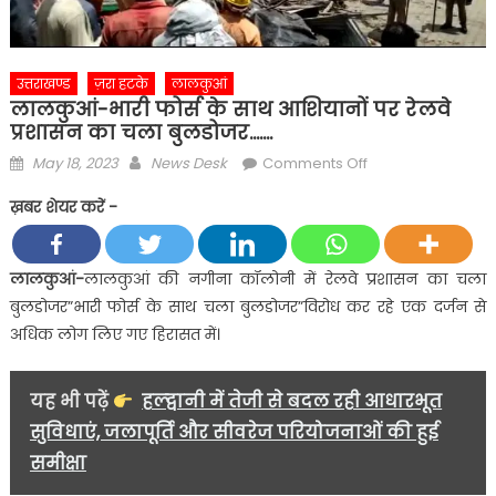
उत्तराखण्ड
ज़रा हटके
लालकुआं
लालकुआं-भारी फोर्स के साथ आशियानों पर रेलवे
प्रशासन का चला बुलडोजर…….
Posted
Author
on
May 18, 2023
News Desk
Comments Off
on
लालकुआं-
ख़बर शेयर करें -
भारी
फोर्स
के
लालकुआं-
लालकुआं की नगीना कॉलोनी में रेलवे प्रशासन का चला
साथ
बुलडोजर”भारी फोर्स के साथ चला बुलडोजर”विरोध कर रहे एक दर्जन से
आशियानों
अधिक लोग लिए गए हिरासत में।
पर
रेलवे
प्रशासन
यह भी पढ़ें
हल्द्वानी में तेजी से बदल रही आधारभूत
का
सुविधाएं, जलापूर्ति और सीवरेज परियोजनाओं की हुई
चला
समीक्षा
बुलडोजर…….