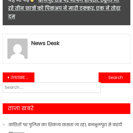
यह भी पढ़ें
बाजपुर रोड पर भीषण हादसा: स्कूल जा
रहे तीन छात्रों को पिकअप ने मारी टक्कर, एक ने तोड़ा
दम
News Desk
Post
उत्तराखंड की धरती पर जवानों का सम्मान, राज्यपाल ने की वीरता की सराहना
नए गांव में स्वास्थ्य संकट, पीलिया के मामलों ने बढ़ाई प्रशासन की चिंता
Search
navigation
for:
ताजा खबरे
वांछितों पर पुलिस का शिकंजा कसता जा रहा, बनभूलपुरा से वारंटी