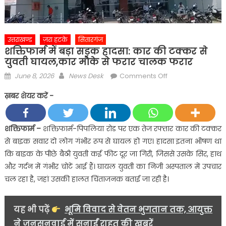
उत्तराखण्ड
ज़रा हटके
सितारगंज
शक्तिफार्म में बड़ा सड़क हादसा: कार की टक्कर से
युवती घायल,कार मौके से फरार चालक फरार
Posted
Author
on
June 8, 2026
News Desk
Comments Off
on
शक्तिफार्म
ख़बर शेयर करें -
में
बड़ा
सड़क
शक्तिफार्म –
शक्तिफार्म-पिपलिया रोड पर एक तेज रफ्तार कार की टक्कर
हादसा:
से बाइक सवार दो लोग गंभीर रूप से घायल हो गए। हादसा इतना भीषण था
कार
कि बाइक के पीछे बैठी युवती कई फीट दूर जा गिरी, जिससे उसके सिर, हाथ
की
और गर्दन में गंभीर चोटें आई हैं। घायल युवती का निजी अस्पताल में उपचार
टक्कर
चल रहा है, जहां उसकी हालत चिंताजनक बताई जा रही है।
से
युवती
घायल,कार
यह भी पढ़ें
भूमि विवाद से वेतन भुगतान तक, आयुक्त
मौके
ने जनसुनवाई में सुनाईं राहत की खबरें
से