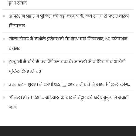
हुआ संवाद
ऑपरेशन प्रहार में पुलिस की बड़ी कामयाबी, लंबे समय से फरार वारंटी
गिरफ्तार
गौला रोखड़ में नशीले इंजेक्शनों के साथ चार गिरफ्तार, 50 इंजेक्शन
बरामद
हल्द्वानी में चोरी से एनडीपीएस तक के मामलों में वांछित पांच आरोपी
पुलिस के हत्थे चढ़े
उत्तराखंड– भूकंप से कांपी धरती,,,, दहशत में घरों से बाहर निकले लोग,,
‘हौसला हो तो ऐसा’… बड़ियाठ के वार से तेंदुए को खदेड़ बुजुर्ग ने बचाई
जान