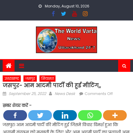
Skip
Monday, August 10, 2026
to
content
उत्तराखण्ड
जसपुर
सियासत
जसपुर- आम आदमी पार्टी की हुई मीटिंग,,
Posted
Author
on
September 25, 2022
News Desk
Comments Off
on
जसपुर-
ख़बर शेयर करें -
आम
आदमी
पार्टी
जसपुर। आम आदमी पार्टी की मीटिंग हुई जिसमें विचार विमर्श हुआ कि
की
आगामी संगठन को मजबूती के लिए और आम आदमी पार्टी का प्रत्याशी आम