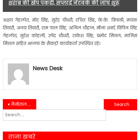
शराब की खेप पकड़ी, सप्लाई नेटवर्क की जांच शुरू
अक्षय गेहलोत, मोर सिंह, सुरेंद्र चौधरी, रचित सिंह, के.के. त्रिपाठी, मयंक
तिवारी, अजय तिवारी, राम पाल सिंह, अनिल चौहान, मीना शर्मा, विपिन सिंह
गेहलोत, सुरेश कोहली, उपेंद्र चौधरी, राकेश सिंह, प्रमोद मित्तल, मानिस
मित्तल सहित भाजपा के सैकड़ों कार्यकर्ता उपस्थित रहे।
News Desk
Post
नैनीताल में दर्दनाक हादसा, 300 मीटर गहरी खाई में गिरी थार, एक युवक की मौत – दो घायल
तीन राज्यों में जीत पर बोले अजय भट्ट—देश विकास के नए दौर में
Search
navigation
for:
ताजा खबरे