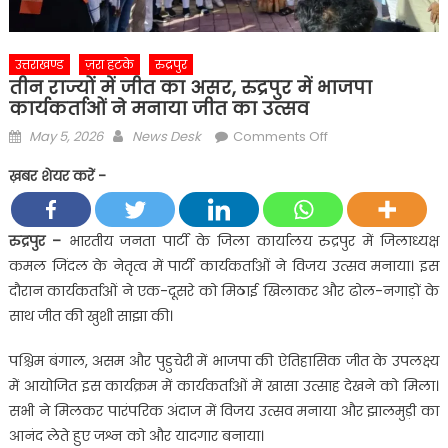
उत्तराखण्ड
ज़रा हटके
रुद्रपुर
तीन राज्यों में जीत का असर, रुद्रपुर में भाजपा
कार्यकर्ताओं ने मनाया जीत का उत्सव
Posted
Author
on
May 5, 2026
News Desk
Comments Off
on
तीन
ख़बर शेयर करें -
राज्यों
में
जीत
रुद्रपुर –
भारतीय जनता पार्टी के जिला कार्यालय रुद्रपुर में जिलाध्यक्ष
का
कमल जिंदल के नेतृत्व में पार्टी कार्यकर्ताओं ने विजय उत्सव मनाया। इस
असर,
दौरान कार्यकर्ताओं ने एक-दूसरे को मिठाई खिलाकर और ढोल-नगाड़ों के
रुद्रपुर
साथ जीत की खुशी साझा की।
में
भाजपा
पश्चिम बंगाल, असम और पुडुचेरी में भाजपा की ऐतिहासिक जीत के उपलक्ष्य
कार्यकर्ताओं
में आयोजित इस कार्यक्रम में कार्यकर्ताओं में खासा उत्साह देखने को मिला।
ने
सभी ने मिलकर पारंपरिक अंदाज में विजय उत्सव मनाया और झालमुड़ी का
मनाया
जीत
आनंद लेते हुए जश्न को और यादगार बनाया।