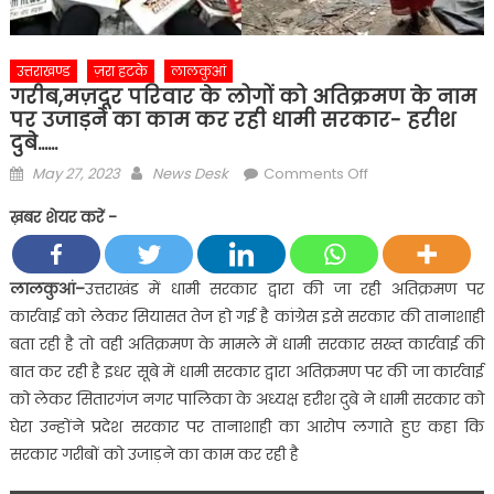
उत्तराखण्ड
ज़रा हटके
लालकुआं
गरीब,मज़दूर परिवार के लोगों को अतिक्रमण के नाम
पर उजाड़ने का काम कर रही धामी सरकार- हरीश
दुबे……
Posted
Author
on
May 27, 2023
News Desk
Comments Off
on
गरीब,मज़दूर
ख़बर शेयर करें -
परिवार
के
लोगों
लालकुआं
–
उत्तराखंड में धामी सरकार द्वारा की जा रही अतिक्रमण पर
को
कार्रवाई को लेकर सियासत तेज हो गई है कांग्रेस इसे सरकार की तानाशाही
अतिक्रमण
बता रही है तो वही अतिक्रमण के मामले में धामी सरकार सख्त कार्रवाई की
के
बात कर रही है इधर सूबे में धामी सरकार द्वारा अतिक्रमण पर की जा कार्रवाई
नाम
को लेकर सितारगंज नगर पालिका के अध्यक्ष हरीश दुबे ने धामी सरकार को
पर
उजाड़ने
घेरा उन्होंने प्रदेश सरकार पर तानाशाही का आरोप लगाते हुए कहा कि
का
सरकार गरीबों को उजाड़ने का काम कर रही है
काम