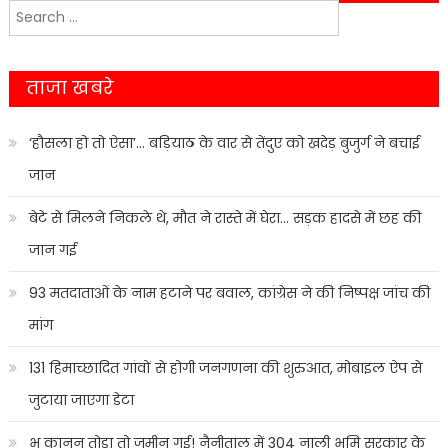
Search
navigation
for:
ताजा खबरे
‘हौसला हो तो ऐसा’… बड़ियाठ के वार से तेंदुए को खदेड़ बुजुर्ग ने बचाई
जान
बेटे से मिलने निकले थे, मौत ने रास्ते में घेरा… सड़क हादसे में छह की
जान गई
93 मतदाताओं के नाम हटाने पर बवाल, कांग्रेस ने की निष्पक्ष जांच की
मांग
131 हिमाच्छादित गांवों से होगी जनगणना की शुरुआत, मोबाइल ऐप से
जुटाया जाएगा डेटा
भू कानून तोड़ा तो जमीन गई! नैनीताल में 304 नाली भूमि सरकार के