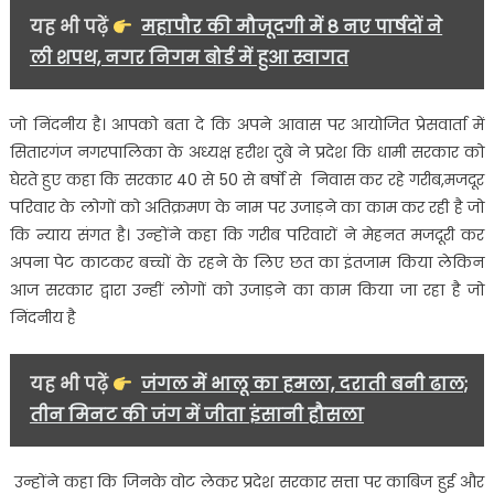
कर
यह भी पढ़ें
महापौर की मौजूदगी में 8 नए पार्षदों ने
रही
ली शपथ, नगर निगम बोर्ड में हुआ स्वागत
धामी
सरकार-
हरीश
जो निंदनीय है। आपको बता दे कि अपने आवास पर आयोजित प्रेसवार्ता में
दुबे……
सितारगंज नगरपालिका के अध्यक्ष हरीश दुबे ने प्रदेश कि धामी सरकार को
घेरते हुए कहा कि सरकार 40 से 50 से बर्षो से निवास कर रहे गरीब,मजदूर
परिवार के लोगों को अतिक्रमण के नाम पर उजाड़ने का काम कर रही है जो
कि न्याय संगत है। उन्होंने कहा कि गरीब परिवारों ने मेहनत मजदूरी कर
अपना पेट काटकर बच्चों के रहने के लिए छत का इंतजाम किया लेकिन
आज सरकार द्वारा उन्हीं लोगों को उजाड़ने का काम किया जा रहा है जो
निंदनीय है
यह भी पढ़ें
जंगल में भालू का हमला, दराती बनी ढाल;
तीन मिनट की जंग में जीता इंसानी हौसला
उन्होंने कहा कि जिनके वोट लेकर प्रदेश सरकार सत्ता पर काबिज हुई और