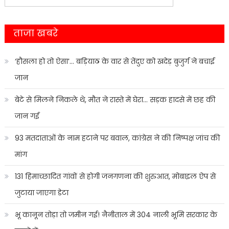
navigation
for:
ताजा खबरे
‘हौसला हो तो ऐसा’… बड़ियाठ के वार से तेंदुए को खदेड़ बुजुर्ग ने बचाई
जान
बेटे से मिलने निकले थे, मौत ने रास्ते में घेरा… सड़क हादसे में छह की
जान गई
93 मतदाताओं के नाम हटाने पर बवाल, कांग्रेस ने की निष्पक्ष जांच की
मांग
131 हिमाच्छादित गांवों से होगी जनगणना की शुरुआत, मोबाइल ऐप से
जुटाया जाएगा डेटा
भू कानून तोड़ा तो जमीन गई! नैनीताल में 304 नाली भूमि सरकार के