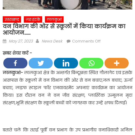
उत्तराखण्ड
ज़रा हटके
लालकुआं
वन विभाग की ओर से स्कूलों में किया कार्यक्रम का
आयोजन…….
Posted
Author
on
May 27, 2023
News Desk
Comments Off
on
वन
ख़बर शेयर करें -
विभाग
की
ओर
लालकुआं-
लालकुआं क्षेत्र के अन्तर्गत बिन्दूखत्ता स्थित गौलागेट एवं इसके
से
आसपास के स्कूलों में वन विभाग की ओर से वन बचाए,जल बचाए, ऊर्जा
स्कूलों
बचाए, लाइफ स्टाइल फाॅर एनवायरमेंट अपनाएं कार्यक्रम का आयोजन
में
किया। इस दौरान वन ने वन जीव संरक्षण, प्लास्टिक उन्मूलन मृदा
किया
संरक्षण,भूमि संरक्षण के स्कूली बच्चों को जागरूक कर उन्हें शपथ दिलाई।
कार्यक्रम
का
आयोजन…….
बताते चलें कि तराई पूर्वी वन प्रभाग के उप प्रभागीय वनाधिकारी अनिल