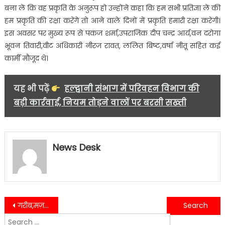
बना लें कि वह प्रकृति के अनुरूप हो उन्होंने कहा कि हम सभी प्रतिज्ञा लें की
हम प्रकृति की रक्षा करेंगे तो आने वाले दिनों में प्रकृति हमारी रक्षा करेगी।
इस अवसर पर मुख्य रूप से पकंज शर्मा,उपराजिक दीप चन्द्र आर्य,वन दरोगा
भूवन तिवारी,वीट अधिकारी नीरज रावत, ललित बिष्ट,वर्षा नीतू सहित कई
कार्मी मौजूद थे।
यह भी पढ़ें
हल्द्वानी संभाग में परिवहन विभाग की
बड़ी कार्रवाई, नियम तोड़ने वालों पर बरसी सख्ती
News Desk
Post
गरीब,मज़दूर परिवार के लोगों को अतिक्रमण के नाम पर उजाड़ने का काम कर रही धामी सरकार- हरीश दुबे……
अतिक्रमण के नाम पर विभिन्न सरकारी विभाग कानून की उड़ा रहे धज्जियां-रणजीत रावत…….
Search