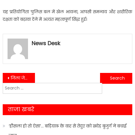
यह प्रतियोगिता पुलिस बल में खेल भावना, आपसी समन्वय और शारीरिक
दक्षता को बढ़ावा देने में अत्यंत महत्वपूर्ण सिद्ध हुई।
News Desk
Post
जिला जेल में बदलेगी बंदियों की जिंदगी, फास्ट फूड प्रशिक्षण से मिलेंगे रोजगार के मौके
नैनीताल में संदिग्ध मौत का खुलासा,वन्यजीव हमले से हुई थी मृत्यु
Search
navigation
for:
ताजा खबरे
‘हौसला हो तो ऐसा’… बड़ियाठ के वार से तेंदुए को खदेड़ बुजुर्ग ने बचाई