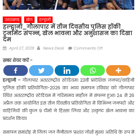
उत्तराखण्ड
खेल
हल्द्वानी
हल्द्वानी_गौलापार में तीन दिवसीय पुलिस हॉकी
टूर्नामेंट संपन्न, खेल भावना और अनुशासन का दिखा
दम
Posted
Author
on
April 27, 2026
News Desk
Comments Off
on
हल्द्वानी_गौलापार
ख़बर शेयर करें -
में
तीन
दिवसीय
हल्द्वानी –
गौलापार अंतरराष्ट्रीय स्टेडियम। 23वीं प्रादेशिक जनपद/वाहिनी
पुलिस
पुलिस हॉकी प्रतियोगिता-2026 का भव्य समापन रविवार को गौलापार
हॉकी
स्थित अंतरराष्ट्रीय स्टेडियम में गरिमामय माहौल में संपन्न हुआ। 24 से 26
टूर्नामेंट
अप्रैल तक आयोजित इस तीन दिवसीय प्रतियोगिता में विभिन्न जनपदों और
संपन्न,
वाहिनियों की कुल 9 टीमों ने हिस्सा लिया और उत्कृष्ट खेल भावना का
खेल
भावना
प्रदर्शन किया।
और
समापन समारोह में जिला जज नैनीताल प्रशांत जोशी मुख्य अतिथि के रूप में
अनुशासन