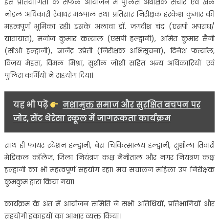
इस प्रतियोगिता के सफल आयोजन में पुलिस अधीक्षक संचार एवं खेल
नोडल अधिकारी रेवाधर मठपाल तथा प्रतिसार निरीक्षक हरकेश कुमार की
महत्वपूर्ण भूमिका रही। इसके अलावा डॉ. जगदीश चंद्र (एसपी अपराध/
यातायात), मनोज कुमार कत्याल (एसपी हल्द्वानी), अमित कुमार सैनी
(सीओ हल्द्वानी), ज्ञानेंद्र उप्रेती (निरीक्षक अभिसूचना), दिनेश फर्त्याल,
विजय मेहता, विमल मिश्रा, सुशील जोशी सहित अन्य अधिकारियों एवं
पुलिस कर्मियों ने सहयोग दिया।
यह भी पढ़ें
नशामुक्त समाज और सुरक्षित बचपन पर
जोर, सेंट थेरेसा स्कूल में जागरूकता कार्यक्रम
साथ ही फायर स्टेशन हल्द्वानी, बेस चिकित्सालय हल्द्वानी, सुशीला तिवारी
मेडिकल कॉलेज, जिला नियंत्रण कक्ष नैनीताल और नगर नियंत्रण कक्ष
हल्द्वानी का भी महत्वपूर्ण सहयोग रहा। मंच संचालन महिला उप निरीक्षक
कुमकुम द्वारा किया गया।
कार्यक्रम के अंत में आयोजन समिति ने सभी अतिथियों, प्रतिभागियों और
सहयोगी इकाइयों का आभार व्यक्त किया।