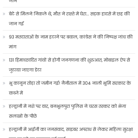
जान
बेटे से मिलने निकले थे, मौत ने रास्ते में घेरा… सड़क हादसे में छह की
जान गई
93 मतदाताओं के नाम हटाने पर बवाल, कांग्रेस ने की निष्पक्ष जांच की
मांग
131 हिमाच्छादित गांवों से होगी जनगणना की शुरुआत, मोबाइल ऐप से
जुटाया जाएगा डेटा
भू कानून तोड़ा तो जमीन गई! नैनीताल में 304 नाली भूमि सरकार के
कब्जे में
हल्द्वानी में नशे पर वार, बनभूलपुरा पुलिस ने चरस तस्कर को भेजा
सलाखों के पीछे
हल्द्वानी में आईजी का जनसंवाद, साइबर अपराध से लेकर महिला सुरक्षा