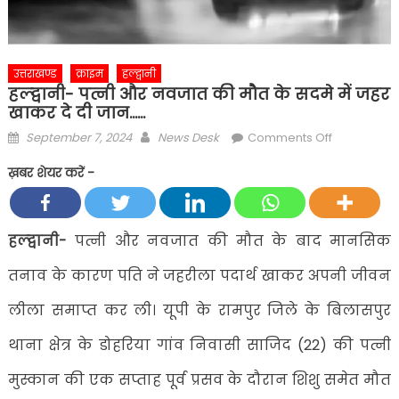
उत्तराखण्ड
क्राइम
हल्द्वानी
हल्द्वानी- पत्नी और नवजात की मौत के सदमे में जहर
खाकर दे दी जान……
Posted
Author
on
September 7, 2024
News Desk
Comments Off
on
हल्द्वानी-
ख़बर शेयर करें -
पत्नी
और
नवजात
की
हल्द्वानी-
पत्नी और नवजात की मौत के बाद मानसिक
मौत
तनाव के कारण पति ने जहरीला पदार्थ खाकर अपनी जीवन
के
सदमे
लीला समाप्त कर ली। यूपी के रामपुर जिले के बिलासपुर
में
जहर
थाना क्षेत्र के डोहरिया गांव निवासी साजिद (22) की पत्नी
खाकर
मुस्कान की एक सप्ताह पूर्व प्रसव के दौरान शिशु समेत मौत
दे