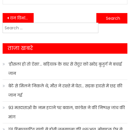
Post
वन विभाग टीम ने की बड़ी कार्रवाई, अवैध लकड़ी तस्करी में लिप्त तीन वाहन पकड़े…….
जिलाधिकारी ने कलेक्ट्रेट सभागार में ली जिला स्तरीय पुनरीक्षण समिति की बैठक……
Search
navigation
for:
ताजा खबरे
‘हौसला हो तो ऐसा’… बड़ियाठ के वार से तेंदुए को खदेड़ बुजुर्ग ने बचाई
जान
बेटे से मिलने निकले थे, मौत ने रास्ते में घेरा… सड़क हादसे में छह की
जान गई
93 मतदाताओं के नाम हटाने पर बवाल, कांग्रेस ने की निष्पक्ष जांच की
मांग
131 हिमाच्छादित गांवों से होगी जनगणना की शुरुआत, मोबाइल ऐप से