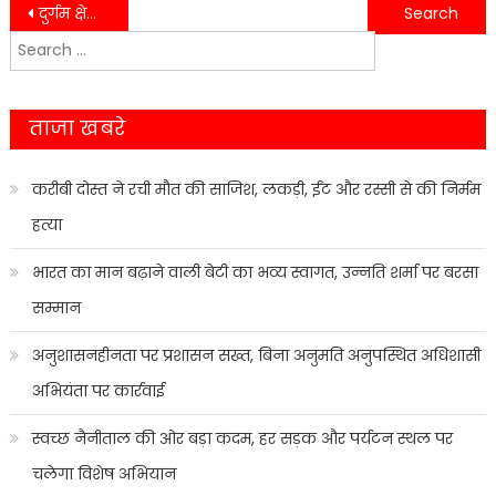
Post
दुर्गम क्षेत्रों में दुग्ध सहकारिता के क्षेत्र में महिलाओं की सहभागिता बढ़ाने के लिए महिला डेयरी का शुभारंभ….
विधायक शिव अरोरा ने रुद्रपुर में जगह जगह कावरियों का स्वागत कर भेट किये शिव चालीसा…..
Search
navigation
for:
ताजा खबरे
करीबी दोस्त ने रची मौत की साजिश, लकड़ी, ईंट और रस्सी से की निर्मम
हत्या
भारत का मान बढ़ाने वाली बेटी का भव्य स्वागत, उन्नति शर्मा पर बरसा
सम्मान
अनुशासनहीनता पर प्रशासन सख्त, बिना अनुमति अनुपस्थित अधिशासी
अभियंता पर कार्रवाई
स्वच्छ नैनीताल की ओर बड़ा कदम, हर सड़क और पर्यटन स्थल पर
चलेगा विशेष अभियान