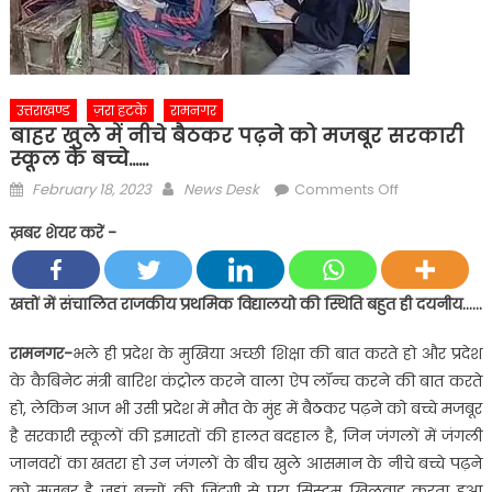
उत्तराखण्ड
ज़रा हटके
रामनगर
बाहर खुले में नीचे बैठकर पढ़ने को मजबूर सरकारी
स्कूल के बच्चे……
Posted
Author
on
February 18, 2023
News Desk
Comments Off
on
बाहर
ख़बर शेयर करें -
खुले
में
नीचे
खत्तों में संचालित राजकीय प्रथमिक विद्यालयो की स्थिति बहुत ही दयनीय……
बैठकर
पढ़ने
रामनगर-
भले ही प्रदेश के मुखिया अच्छी शिक्षा की बात करते हो और प्रदेश
को
के कैबिनेट मंत्री बारिश कंट्रोल करने वाला ऐप लॉन्च करने की बात करते
मजबूर
हो, लेकिन आज भी उसी प्रदेश में मौत के मुंह में बैठकर पढ़ने को बच्चे मजबूर
सरकारी
है सरकारी स्कूलों की इमारतों की हालत बदहाल है, जिन जंगलों में जंगली
स्कूल
जानवरों का खतरा हो उन जंगलों के बीच खुले आसमान के नीचे बच्चे पढ़ने
के
को मजबूर है जहां बच्चों की जिंदगी से पूरा सिस्टम खिलवाड़ करता हुआ
बच्चे……