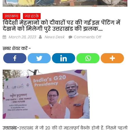
उत्तराखण्ड
ज़रा हटके
विदेशी मेहमानो को दीवारों पर की गई इस पेंटिंग में
देखने को मिलेगी पुरे उत्तराखंड की झलक…..
Posted
Author
on
March 28, 2023
News Desk
Comments Off
on
विदेशी
ख़बर शेयर करें -
मेहमानो
को
दीवारों
पर
की
गई
इस
पेंटिंग
में
देखने
को
मिलेगी
उत्तराखंड-
उत्तराखंड में जी 20 की दो महत्वपूर्ण बैठकें होनी हैं. जिसमें पहली
पुरे