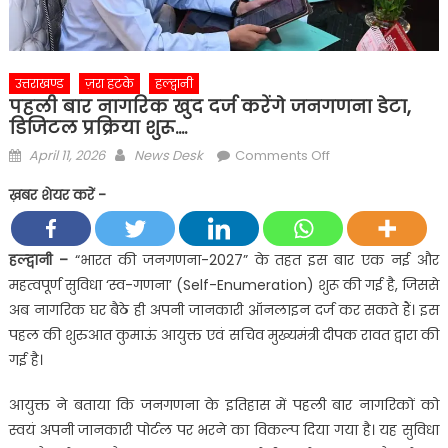
उत्तराखण्ड
ज़रा हटके
हल्द्वानी
पहली बार नागरिक खुद दर्ज करेंगे जनगणना डेटा,
डिजिटल प्रक्रिया शुरू….
Posted
Author
on
April 11, 2026
News Desk
Comments Off
on
पहली
ख़बर शेयर करें -
बार
नागरिक
खुद
हल्द्वानी –
“भारत की जनगणना-2027” के तहत इस बार एक नई और
दर्ज
महत्वपूर्ण सुविधा ‘स्व-गणना’ (Self-Enumeration) शुरू की गई है, जिससे
करेंगे
अब नागरिक घर बैठे ही अपनी जानकारी ऑनलाइन दर्ज कर सकते हैं। इस
जनगणना
पहल की शुरुआत कुमाऊं आयुक्त एवं सचिव मुख्यमंत्री दीपक रावत द्वारा की
डेटा,
गई है।
डिजिटल
प्रक्रिया
आयुक्त ने बताया कि जनगणना के इतिहास में पहली बार नागरिकों को
शुरू….
स्वयं अपनी जानकारी पोर्टल पर भरने का विकल्प दिया गया है। यह सुविधा