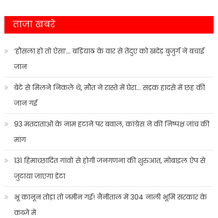
ताजा खबरे
‘हौसला हो तो ऐसा’… बड़ियाठ के वार से तेंदुए को खदेड़ बुजुर्ग ने बचाई
जान
बेटे से मिलने निकले थे, मौत ने रास्ते में घेरा… सड़क हादसे में छह की
जान गई
93 मतदाताओं के नाम हटाने पर बवाल, कांग्रेस ने की निष्पक्ष जांच की
मांग
131 हिमाच्छादित गांवों से होगी जनगणना की शुरुआत, मोबाइल ऐप से
जुटाया जाएगा डेटा
भू कानून तोड़ा तो जमीन गई! नैनीताल में 304 नाली भूमि सरकार के
कब्जे में