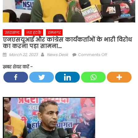
उत्तराखण्ड
ज़रा हटके
रामनगर
एनएसयूआई और कांग्रेस कार्यकर्ताओं के भारी विरोध
का करना पड़ा सामना….
Posted
Author
on
March 22, 2023
News Desk
Comments Off
on
एनएसयूआई
ख़बर शेयर करें -
और
कांग्रेस
कार्यकर्ताओं
के
भारी
विरोध
का
करना
पड़ा
सामना….