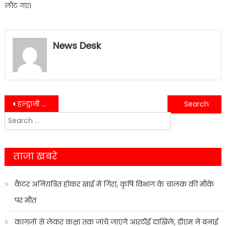
लौट गए।
News Desk
Post
हल्द्वानी में सरार्फा की दुकानों से दिन दहाडे चोरी, शातिर चोर को चोरी के माल के साथ पुलिस ने किया गिरफ्तार।
हल्द्वानी कोतवाली में रमज़ान और नवरात्रि को लेकर धार्मिक स्थलों में लाउडस्पीकरों पर हुई चर्चा…..
Search
navigation
for:
ताजा खबरे
कैंटर अनियंत्रित होकर खाई में गिरा, कृषि विभाग के चालक की मौके
पर मौत
कागजों से लेकर कक्षा तक जांचे जाएंगे आरटीई दाखिले, डीएम ने बनाई