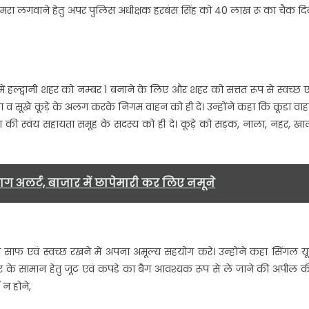
वी कैमरा लगवाने हेतु अपर पुलिस अधीक्षक हरबंस सिंह को 40 लाख रू का चैक दि
लगवाने
के
लिए
डॉ.जोगेन्द्र
पाल
 में हल्द्वानी शहर को नम्बर 1 बनाने के लिए और शहर को सत्तत रूप से स्वच्छ ए
सिंह
गीला व सूखे कूड़े के अलग करके निगम वाहन को ही दें। उन्होंने कहा कि कूडा वा
रौतेला
ेना की स्वंय सहायता समूह के सदस्य को ही दे। कूड़े को सड़क, नाला, नहर, खा
ने
दिया
40
लाख
िभाग अलर्ट, बाजार में छापेमारी कर लिए नमूने
रू
का
चैक…
साफ एवं स्वच्छ रखने में अपना अमूल्य सहयोग करे। उन्होंने कहा सिंगल य
ार के सामान हेतु जूट एवं कपडे का बैग आवश्यक रूप से ले जाने की अपील क
न होने,