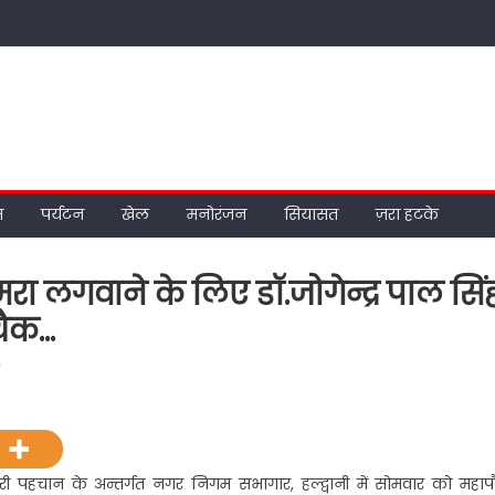
म
पर्यटन
खेल
मनोरंजन
सियासत
ज़रा हटके
ा लगवाने के लिए डॉ.जोगेन्द्र पाल सिं
 चैक…
on
f
पुलिस
विभाग
को
सीसीटीवी
मेरी पहचान के अन्तर्गत नगर निगम सभागार, हल्द्वानी में सोमवार को महाप
कैमरा