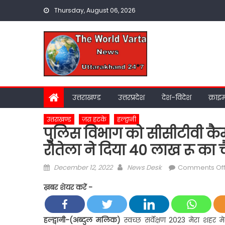
Skip
Thursday, August 06, 2026
to
content
उत्तराखण्ड
उत्तरप्रदेश
देश-विदेश
क्राइ
उत्तराखण्ड
ज़रा हटके
हल्द्वानी
पुलिस विभाग को सीसीटीवी कैमर
रौतेला ने दिया 40 लाख रू का
Posted
Author
December 12, 2022
News Desk
Comments Of
on
ख़बर शेयर करें -
हल्द्वानी-(अब्दुल मलिक)
स्वच्छ सर्वेक्षण 2023 मेरा शहर 