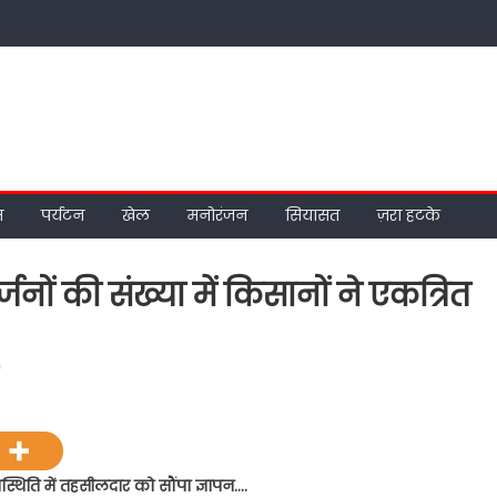
म
पर्यटन
खेल
मनोरंजन
सियासत
ज़रा हटके
जनों की संख्या में किसानों ने एकत्रित
on
f
उप
जिलाधिकारी
कार्यालय
में
्थिति में तहसीलदार को सौंपा ज्ञापन….
दर्जनों