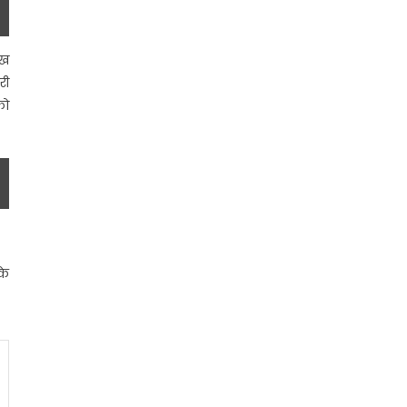
ूख
री
को
के