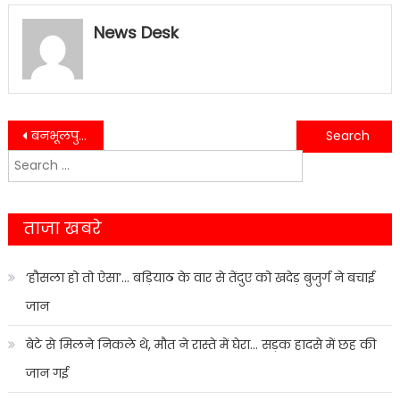
News Desk
Post
बनभूलपुरा पुनर्वास का असर 2027 पर?, हल्द्वानी विधानसभा में बदल सकता है सियासी समीकरण…….
राष्ट्रीय स्वयंसेवक संघ के 100 वर्ष पूर्ण होने पर भव्य आयोजन, हजारों की सहभागिता….
Search
navigation
for:
ताजा खबरे
‘हौसला हो तो ऐसा’… बड़ियाठ के वार से तेंदुए को खदेड़ बुजुर्ग ने बचाई
जान
बेटे से मिलने निकले थे, मौत ने रास्ते में घेरा… सड़क हादसे में छह की
जान गई