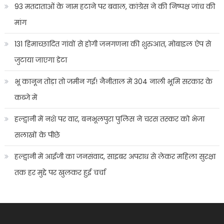
93 मतदाताओं के नाम हटाने पर बवाल, कांग्रेस ने की निष्पक्ष जांच की
मांग
131 हिमाच्छादित गांवों से होगी जनगणना की शुरुआत, मोबाइल ऐप से
जुटाया जाएगा डेटा
भू कानून तोड़ा तो जमीन गई! नैनीताल में 304 नाली भूमि सरकार के
कब्जे में
हल्द्वानी में नशे पर वार, बनभूलपुरा पुलिस ने चरस तस्कर को भेजा
सलाखों के पीछे
हल्द्वानी में आईजी का जनसंवाद, साइबर अपराध से लेकर महिला सुरक्षा
तक हर मुद्दे पर खुलकर हुई चर्चा