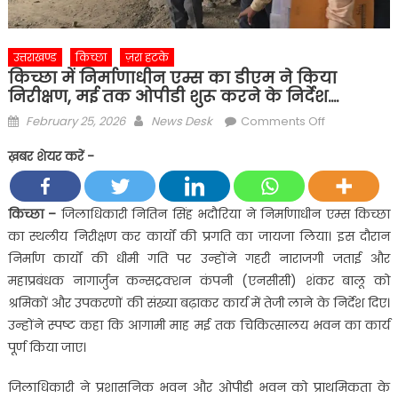
उत्तराखण्ड
किच्छा
ज़रा हटके
किच्छा में निर्माणाधीन एम्स का डीएम ने किया
निरीक्षण, मई तक ओपीडी शुरू करने के निर्देश….
Posted
Author
on
February 25, 2026
News Desk
Comments Off
on
किच्छा
ख़बर शेयर करें -
में
निर्माणाधीन
एम्स
किच्छा
–
जिलाधिकारी नितिन सिंह भदौरिया ने निर्माणाधीन एम्स किच्छा
का
का स्थलीय निरीक्षण कर कार्यों की प्रगति का जायजा लिया। इस दौरान
डीएम
निर्माण कार्यों की धीमी गति पर उन्होंने गहरी नाराजगी जताई और
ने
महाप्रबंधक नागार्जुन कन्सट्रक्शन कंपनी (एनसीसी) शंकर बालू को
किया
श्रमिकों और उपकरणों की संख्या बढ़ाकर कार्य में तेजी लाने के निर्देश दिए।
निरीक्षण,
मई
उन्होंने स्पष्ट कहा कि आगामी माह मई तक चिकित्सालय भवन का कार्य
तक
पूर्ण किया जाए।
ओपीडी
शुरू
जिलाधिकारी ने प्रशासनिक भवन और ओपीडी भवन को प्राथमिकता के