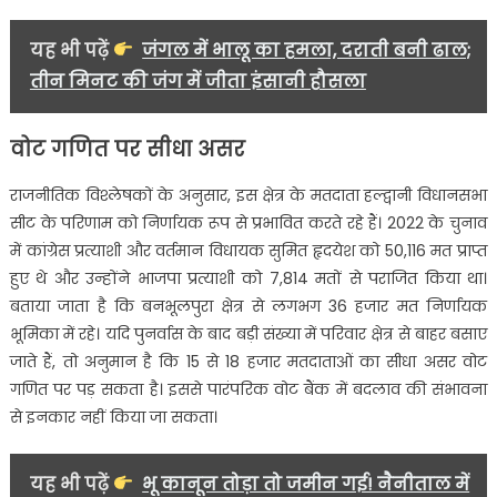
सियासी
समीकरण…….
यह भी पढ़ें
जंगल में भालू का हमला, दराती बनी ढाल;
तीन मिनट की जंग में जीता इंसानी हौसला
वोट गणित पर सीधा असर
राजनीतिक विश्लेषकों के अनुसार, इस क्षेत्र के मतदाता हल्द्वानी विधानसभा
सीट के परिणाम को निर्णायक रूप से प्रभावित करते रहे हैं। 2022 के चुनाव
में कांग्रेस प्रत्याशी और वर्तमान विधायक सुमित हृदयेश को 50,116 मत प्राप्त
हुए थे और उन्होंने भाजपा प्रत्याशी को 7,814 मतों से पराजित किया था।
बताया जाता है कि बनभूलपुरा क्षेत्र से लगभग 36 हजार मत निर्णायक
भूमिका में रहे। यदि पुनर्वास के बाद बड़ी संख्या में परिवार क्षेत्र से बाहर बसाए
जाते हैं, तो अनुमान है कि 15 से 18 हजार मतदाताओं का सीधा असर वोट
गणित पर पड़ सकता है। इससे पारंपरिक वोट बैंक में बदलाव की संभावना
से इनकार नहीं किया जा सकता।
यह भी पढ़ें
भू कानून तोड़ा तो जमीन गई! नैनीताल में