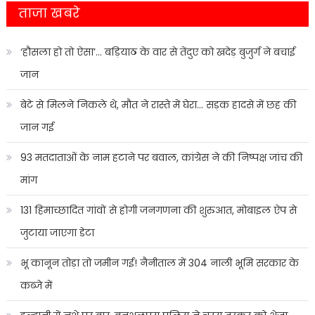
ताजा खबरे
‘हौसला हो तो ऐसा’… बड़ियाठ के वार से तेंदुए को खदेड़ बुजुर्ग ने बचाई
जान
बेटे से मिलने निकले थे, मौत ने रास्ते में घेरा… सड़क हादसे में छह की
जान गई
93 मतदाताओं के नाम हटाने पर बवाल, कांग्रेस ने की निष्पक्ष जांच की
मांग
131 हिमाच्छादित गांवों से होगी जनगणना की शुरुआत, मोबाइल ऐप से
जुटाया जाएगा डेटा
भू कानून तोड़ा तो जमीन गई! नैनीताल में 304 नाली भूमि सरकार के
कब्जे में