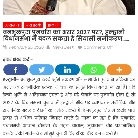
उत्तराखण्ड
ज़रा हटके
हल्द्वानी
बनभूलपुरा पुनर्वास का असर 2027 पर?, हल्द्वानी
विधानसभा में बदल सकता है सियासी समीकरण…….
Posted
Author
on
February 25, 2026
News Desk
Comments Off
on
बनभूलपुरा
ख़बर शेयर करें -
पुनर्वास
का
असर
हल्द्वानी
–
बनभूलपुरा रेलवे भूमि प्रकरण और संभावित पुनर्वास प्रक्रिया का
2027
असर अब राजनीतिक हलकों में चर्चा का प्रमुख विषय बनता जा रहा है। यदि
पर?,
रेलवे भूमि से अतिक्रमण हटता है और बड़े पैमाने पर पुनर्वास होता है, तो
हल्द्वानी
2027 के विधानसभा चुनाव में हल्द्वानी सीट पर व्यापक राजनीतिक और
विधानसभा
सामाजिक बदलाव देखने को मिल सकते हैं। बनभूलपुरा क्षेत्र में करीब पांच
में
बदल
हजार से अधिक परिवार निवास करते हैं। माना जा रहा है कि पुनर्वास,
सकता
प्रधानमंत्री आवास योजना के तहत आवास, मुआवजा और प्रशासनिक
है
कार्रवाई की गति—ये सभी मुद्दे चुनावी विमर्श का केंद्र बन सकते हैं।