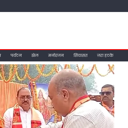
म
पर्यटन
खेल
मनोरंजन
सियासत
ज़रा हटके