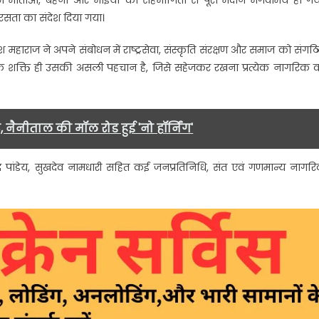
में माताओं, बहनों और भाइयों की सहभागिता से पूरा मैदान भगवामय हो गय
र्ष
रसता का संदेश दिया गया।
ूर्ण
ोने
रकाश महाराज ने अपने संबोधन में राष्ट्रसेवा, संस्कृति संरक्षण और समाज को संगठ
पर
तिक शक्ति ही उसकी असली पहचान है, जिसे सहेजकर रखना प्रत्येक नागरिक 
भव्य
आयोजन,
हजारों
की
र, नैनीताल की मॉल रोड हुई 'नो हॉर्निंग'
सहभागिता….
द पांडेय, सुखदेव नामधारी सहित कई जनप्रतिनिधि, संत एवं गणमान्य नागर