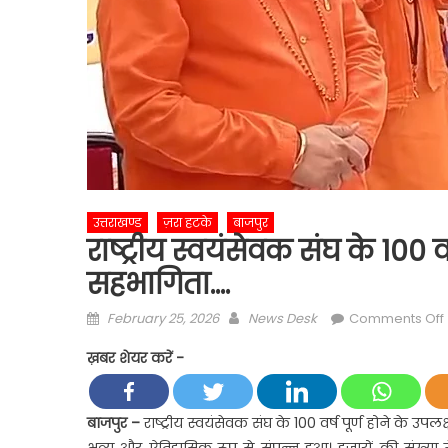
उत्तराखण्ड
ज़रा हटके
बाजपुर
राष्ट्रीय स्वयंसेवक संघ के 100 
सहभागिता….
Posted
Author
February 25, 2026
News Desk
Comments Off
on
र
ख़बर शेयर करें -
बाजपुर
–
राष्ट्रीय स्वयंसेवक संघ के 100 वर्ष पूर्ण होने के उ