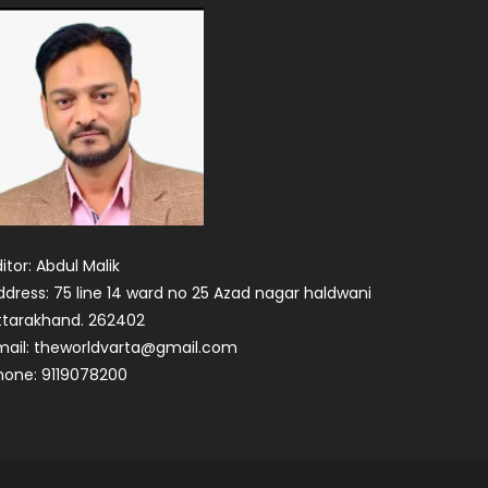
itor: Abdul Malik
ddress: 75 line 14 ward no 25 Azad nagar haldwani
ttarakhand. 262402
mail: theworldvarta@gmail.com
hone: 9119078200