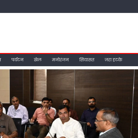
म
पर्यटन
खेल
मनोरंजन
सियासत
ज़रा हटके