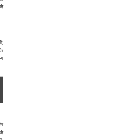
ने
ी,
के
ाग
के
ें