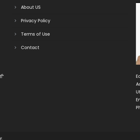
About US
Privacy Policy
Terms of Use
Contact
Ed
ता”
A
U
E
P
y
.