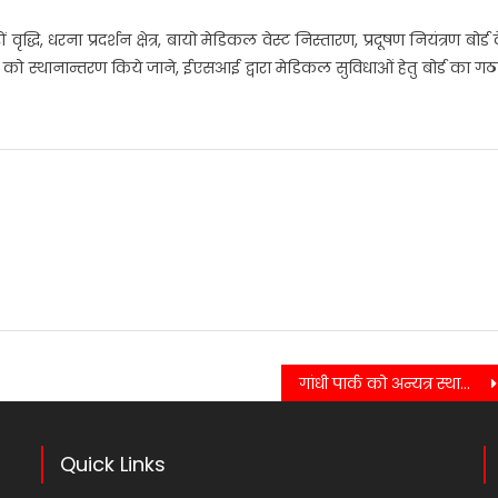
ृद्धि, धरना प्रदर्शन क्षेत्र, बायो मेडिकल वेस्ट निस्तारण, प्रदूषण नियंत्रण बोर्ड 
यालय को स्थानान्तरण किये जाने, ईएसआई द्वारा मेडिकल सुविधाओं हेतु बोर्ड का ग
गांधी पार्क को अन्यत्र स्थानांतरित कर शॉपिंग कॉम्पलेक्स बनाये जाने की तैयारी….
Quick Links