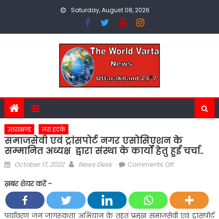
Skip
Saturday, August 08, 2026
to
content
उत्तराखण्ड
ज़रा हटके
समाजसेवी एवं ट्रांसपोर्ट नगर एसोसिएशन के
सम्मानित अध्यक्ष द्वारा संस्था के कार्यों हेतु हुई चर्चा..
Posted
Author
on
October 17, 2022
News Desk
Comments Off
on
समाजसेवी
ख़बर शेयर करें -
एवं
ट्रांसपोर्ट
नगर
पर्यावरण जन जागरूकता अभियान के तहत प्रमुख समाजसेवी एवं ट्रांसपोर्ट